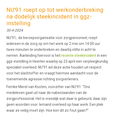
NU'91 roept op tot werkonderbreking
na dodelijk steekincident in ggz-
instelling
30-4-2024
NU’91, de beroepsorganisatie voor zorgpersoneel, roept
iedereen in de zorg op om het werk op 2 mei om 14.00 uur
twee minuten te onderbreken en daarbij stilte in acht te
nemen. Aanleiding hiervoor is het
recente steekincident
in een
ggz-instelling in Heerlen waarbij op 23 april een verpleegkundig
specialist overleed. NU’91 wil deze actie houden uit respect
voor het slachtoffer en vraagt hiermee aandacht voor de
toenemende agressie richting zorgverleners.
Femke Merel van Kooten, voorzitter van NU’91: “Ons
medeleven gaat uit naar de nabestaanden van de
zorgprofessional. Het is vreselijk wat daar is gebeurd, daar zijn
geen woorden voor. Iemand overleed op haar werk. Een plek
waar ze veilig moet zijn. Hoe kon dit zo fout gaan?”