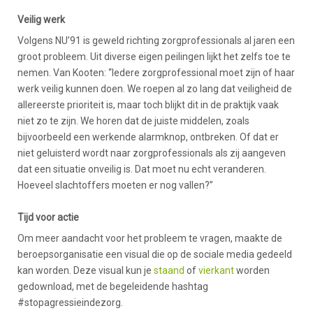
Veilig werk
Volgens NU’91 is geweld richting zorgprofessionals al jaren een
groot probleem. Uit diverse eigen peilingen lijkt het zelfs toe te
nemen. Van Kooten: “Iedere zorgprofessional moet zijn of haar
werk veilig kunnen doen. We roepen al zo lang dat veiligheid de
allereerste prioriteit is, maar toch blijkt dit in de praktijk vaak
niet zo te zijn. We horen dat de juiste middelen, zoals
bijvoorbeeld een werkende alarmknop, ontbreken. Of dat er
niet geluisterd wordt naar zorgprofessionals als zij aangeven
dat een situatie onveilig is. Dat moet nu echt veranderen.
Hoeveel slachtoffers moeten er nog vallen?”
Tijd voor actie
Om meer aandacht voor het probleem te vragen, maakte de
beroepsorganisatie een visual die op de sociale media gedeeld
kan worden. Deze visual kun je
staand
of
vierkant
worden
gedownload, met de begeleidende hashtag
#stopagressieindezorg.