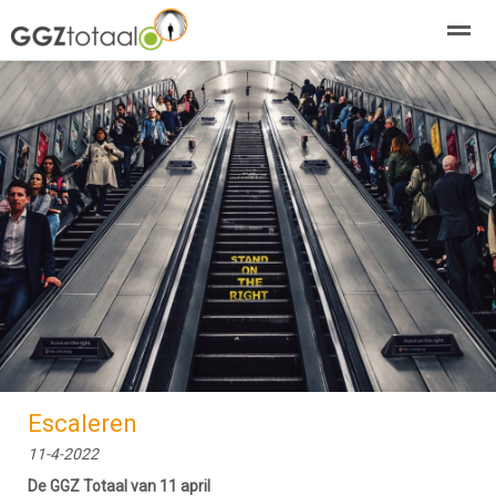
over GGZTotaal
abonneren
agenda
adverteren
E-mag
Home
Nieuws
Zoeken
Pagina's
E-
Escaleren
11-4-2022
De GGZ Totaal van 11 april