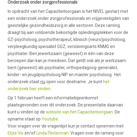
Onderzoek onder zorgprofessionals
In opdracht van het Capaciteitsorgaan is het NIVEL gestart met
een onderzoek onder zorgprofessionals en vrijgevestigden van
geestelijke gezondheidszorg in alle sectoren. Deze raming
draagt bij aan voldoende bekostigde opleidingsplekken voor de
GZ-psycholoog, psychotherapeut, klinisch (neuro)psycholoog,
verpleegkundig specialist GGZ, verslavingsarts KNMG en
psychiater. Ben jewerkzaam (geweest) in één van deze
beroepen dan kan je meedoen. Dat geldt ook als je werkzaam
bent (geweest) als psychiater, orthopedagoog-generalist,
kinder- en jeugdpsycholoog NIP en master psycholoog. Het
onderzoek staat
nu
open voor deelname. Je kunt
het
onderzoek hier vinden
.
Op 1 februari heeft een informatiebijeenkomst
plaatsgevonden over dit onderzoek. De presentatie daarvan
kunt u vinden op de
website van het Capaciteitsorgaan
. De
opname staat op
Youtube
.
Voor vragen over de vragenlijst kun je contact opnemen met
Elize Vis
en/of
Linda Flinterman
. Vragen over de raming voor