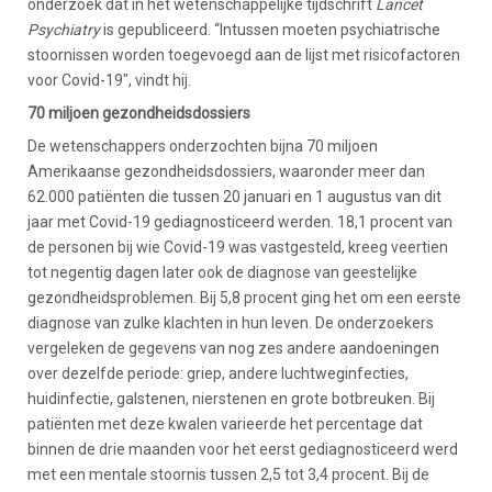
onderzoek dat in het wetenschappelijke tijdschrift
Lancet
Psychiatry
is gepubliceerd. “Intussen moeten psychiatrische
stoornissen worden toegevoegd aan de lijst met risicofactoren
voor Covid-19", vindt hij.
70 miljoen gezondheidsdossiers
De wetenschappers onderzochten bijna 70 miljoen
Amerikaanse gezondheidsdossiers, waaronder meer dan
62.000 patiënten die tussen 20 januari en 1 augustus van dit
jaar met Covid-19 gediagnosticeerd werden. 18,1 procent van
de personen bij wie Covid-19 was vastgesteld, kreeg veertien
tot negentig dagen later ook de diagnose van geestelijke
gezondheidsproblemen. Bij 5,8 procent ging het om een eerste
diagnose van zulke klachten in hun leven. De onderzoekers
vergeleken de gegevens van nog zes andere aandoeningen
over dezelfde periode: griep, andere luchtweginfecties,
huidinfectie, galstenen, nierstenen en grote botbreuken. Bij
patiënten met deze kwalen varieerde het percentage dat
binnen de drie maanden voor het eerst gediagnosticeerd werd
met een mentale stoornis tussen 2,5 tot 3,4 procent. Bij de