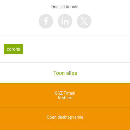
Deel dit bericht
corona
Toon alles
GGZ Totaal
Arnhem
Open desktopversie