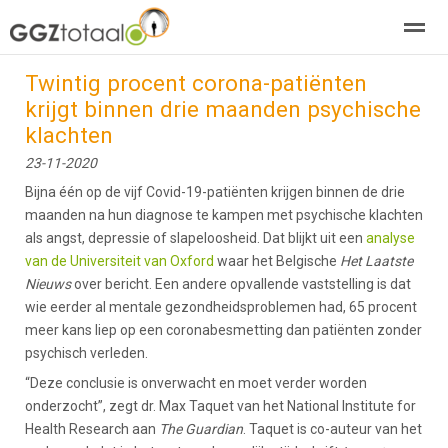
Twintig procent corona-patiënten
over GGZTotaal
abonneren
agenda
adverteren
E-mag
krijgt binnen drie maanden psychische
klachten
Home
Nieuws
Zoeken
Pagina's
E-
23-11-2020
Bijna één op de vijf Covid-19-patiënten krijgen binnen de drie
maanden na hun diagnose te kampen met psychische klachten
als angst, depressie of slapeloosheid. Dat blijkt uit een
analyse
van de Universiteit van Oxford
waar het Belgische
Het Laatste
Nieuws
over bericht. Een andere opvallende vaststelling is dat
wie eerder al mentale gezondheidsproblemen had, 65 procent
meer kans liep op een coronabesmetting dan patiënten zonder
psychisch verleden.
“Deze conclusie is onverwacht en moet verder worden
onderzocht”, zegt dr. Max Taquet van het National Institute for
Health Research aan
The Guardian
. Taquet is co-auteur van het