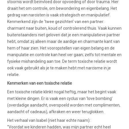
stoornis wordt beïnvloed door opvoeding of door trauma. Hier
draait het om controle, om bewondering en eigenbelang. Het
gedrag van narcisten is vaak strategisch en manipulatief.
Kenmerkend zijn de ‘twee gezichten’ van een partner:
charmant naar buiten, koud of controlerend thuis. Vaak kunnen
buitenstaanders niet geloven dat je een manipulatieve partner
hebt, omdat zij alleen maar de aardige en charmante kant van
hem of haar zien. Het vooropstellen van eigen belang en de
manipulatie en controle kan heel ver gaan; zelfs tot mentale en
fysieke mishandeling aan toe. De term toxische relatie wordt
ook vaak gebruikt als je te maken hebt met narcisme in je
relatie.
Kenmerken van een toxische relatie
Een toxische relatie klinkt nogal heftig, maar het begint vaak
met kleine dingen. Er is vaak een cyclus van ‘love bombing’
(overdadige aandacht, overspoeld worden met complimenten,
aandacht of cadeaus), afkraken en weer teruglokken.
Het verhaal van Isabel (niet haar echte naam):
“Voordat we kinderen hadden, was mijn partner echt heel