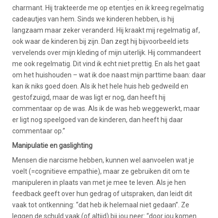
charmant. Hij trakteerde me op etentjes en ik kreeg regelmatig
cadeautjes van hem. Sinds we kinderen hebben, is hij
langzaam maar zeker veranderd. Hij kraakt mij regelmatig af,
ook waar de kinderen bij zijn. Dan zegt hij bijvoorbeeld iets
vervelends over mijn kleding of mijn uiterlijk. Hij commandeert
me ook regelmatig. Dit vind ik echt niet prettig. En als het gaat
om het huishouden – wat ik doe naast mijn parttime baan: daar
kan ik niks goed doen. Als ik het hele huis heb gedweild en
gestofzuigd, maar de was ligt er nog, dan heeft hij
commentaar op de was. Als ik de was heb weggewerkt, maar
er ligt nog speelgoed van de kinderen, dan heeft hij daar
commentaar op.”
Manipulatie en gaslighting
Mensen die narcisme hebben, kunnen wel aanvoelen wat je
voelt (=cognitieve empathie), maar ze gebruiken dit om te
manipuleren in plaats van met je mee te leven. Als je hen
feedback geeft over hun gedrag of uitspraken, dan leidt dit
vaak tot ontkenning: “dat heb ik helemaal niet gedaan”. Ze
leggen de schuld vaak (of altijd) bij jou neer: “door jou komen