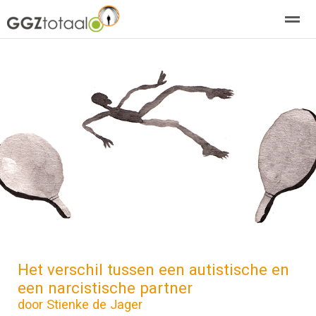
over GGZTotaal
abonneren
agenda
adverteren
E-mag
Home
Nieuws
Zoeken
Pagina's
E-
Het verschil tussen een autistische en
een narcistische partner
door Stienke de Jager