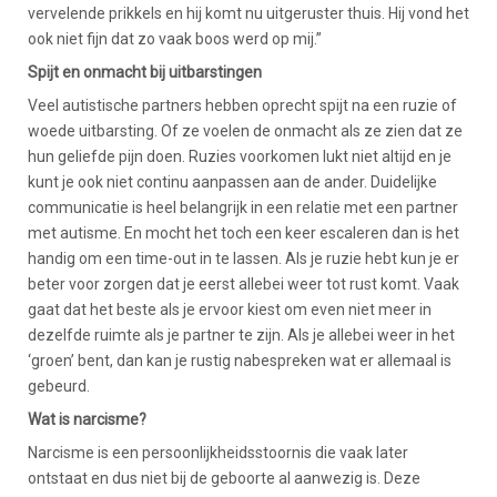
vervelende prikkels en hij komt nu uitgeruster thuis. Hij vond het
ook niet fijn dat zo vaak boos werd op mij.”
Spijt en onmacht bij uitbarstingen
Veel autistische partners hebben oprecht spijt na een ruzie of
woede uitbarsting. Of ze voelen de onmacht als ze zien dat ze
hun geliefde pijn doen. Ruzies voorkomen lukt niet altijd en je
kunt je ook niet continu aanpassen aan de ander. Duidelijke
communicatie is heel belangrijk in een relatie met een partner
met autisme. En mocht het toch een keer escaleren dan is het
handig om een time-out in te lassen. Als je ruzie hebt kun je er
beter voor zorgen dat je eerst allebei weer tot rust komt. Vaak
gaat dat het beste als je ervoor kiest om even niet meer in
dezelfde ruimte als je partner te zijn. Als je allebei weer in het
‘groen’ bent, dan kan je rustig nabespreken wat er allemaal is
gebeurd.
Wat is narcisme?
Narcisme is een persoonlijkheidsstoornis die vaak later
ontstaat en dus niet bij de geboorte al aanwezig is. Deze