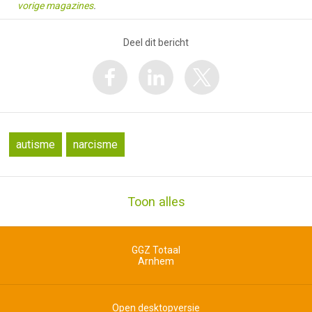
vorige magazines
.
Deel dit bericht
autisme
narcisme
Toon alles
GGZ Totaal
Arnhem
Open desktopversie