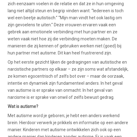
zich eenzaam voelen in de relatie en dat ze in hun omgeving
lang niet altijd steun en begrip vinden want: “Iedereen is toch
wel een beetje autistisch.” “Mijn man vindt het ook lastig om
zijn gevoelens te uiten.” Deze vrouwen ervaren vaak een
gebrek aan emotionele verbinding met hun partner en ze
weten vaak niet hoe zij die verbinding moeten maken. De
manieren die zij kennen of gebruiken werken niet (goed) bij
hun partner met autisme. Dit kan heel frustrerend zijn.
Op het eerste gezicht lijken de gedragingen van autistische en
narcistische partners op elkaar – ze zijn soms wat afstandelijk,
ze komen egocentrisch of zelfs bot over – maar de oorzaak,
intentie en dynamiek zijn fundamenteel anders. In het geval
van autisme is er sprake van onmacht. In het geval van
narcisme is er sprake van onwil of zelfs bewust gedrag.
Wat is autisme?
Met autisme word je geboren; je hebt een anders werkend
brein. Hierdoor verwerk je prikkels en informatie op een andere
manier. Kinderen met autisme ontwikkelen zich ook op een
andere manier dan kinderen zonder autisme. Er is vaak een