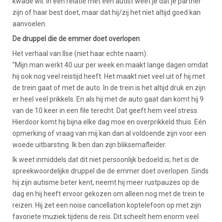
kwade wil. In een relatie met een autist weet je dat je partner
zijn of haar best doet, maar dat hij/zij het niet altijd goed kan
aanvoelen.
De druppel die de emmer doet overlopen
Het verhaal van Ilse (niet haar echte naam):
“Mijn man werkt 40 uur per week en maakt lange dagen omdat
hij ook nog veel reistijd heeft. Het maakt niet veel uit of hij met
de trein gaat of met de auto. In de trein is het altijd druk en zijn
er heel veel prikkels. En als hij met de auto gaat dan komt hij 9
van de 10 keer in een file terecht. Dat geeft hem veel stress.
Hierdoor komt hij bijna elke dag moe en overprikkeld thuis. Eén
opmerking of vraag van mij kan dan al voldoende zijn voor een
woede uitbarsting. Ik ben dan zijn bliksemafleider.
Ik weet inmiddels dat dit niet persoonlijk bedoeld is; het is de
spreekwoordelijke druppel die de emmer doet overlopen. Sinds
hij zijn autisme beter kent, neemt hij meer rustpauzes op de
dag en hij heeft ervoor gekozen om alleen nog met de trein te
reizen. Hij zet een noise cancellation koptelefoon op met zijn
favoriete muziek tijdens de reis. Dit scheelt hem enorm veel