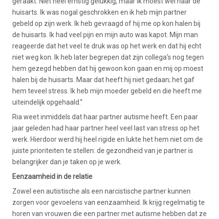
geraakt. Niet heel ernstig gelukkig, maar ik moest wel naar de
huisarts. Ik was nogal geschrokken en ik heb mijn partner
gebeld op zijn werk. Ik heb gevraagd of hij me op kon halen bij
de huisarts. Ik had veel pijn en mijn auto was kapot. Mijn man
reageerde dat het veel te druk was op het werk en dat hij echt
niet weg kon. Ik heb later begrepen dat zijn collega’s nog tegen
hem gezegd hebben dat hij gewoon kon gaan en mij op moest
halen bij de huisarts. Maar dat heeft hij niet gedaan; het gaf
hem teveel stress. Ik heb mijn moeder gebeld en die heeft me
uiteindelijk opgehaald.”
Ria weet inmiddels dat haar partner autisme heeft. Een paar
jaar geleden had haar partner heel veel last van stress op het
werk. Hierdoor werd hij heel rigide en lukte het hem niet om de
juiste prioriteiten te stellen: de gezondheid van je partner is
belangrijker dan je taken op je werk.
Eenzaamheid in de relatie
Zowel een autistische als een narcistische partner kunnen
zorgen voor gevoelens van eenzaamheid. Ik krijg regelmatig te
horen van vrouwen die een partner met autisme hebben dat ze