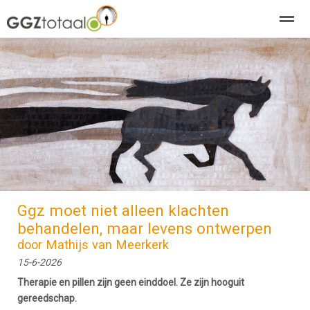
over GGZTotaal
abonneren
agenda
adverteren
E-mag
Home
Nieuws
Zoeken
Pagina's
E-
Ggz moet niet alleen klachten
behandelen, maar levens ontwerpen
door Mathijs van Meerkerk
15-6-2026
Therapie en pillen zijn geen einddoel. Ze zijn hooguit
gereedschap.