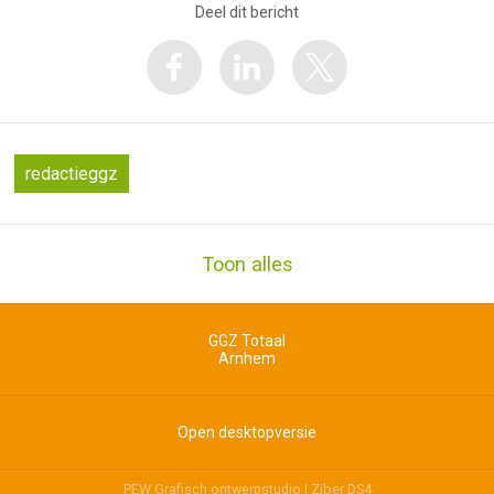
Deel dit bericht
redactieggz
Toon alles
GGZ Totaal
Arnhem
Open desktopversie
PEW Grafisch ontwerpstudio |
Ziber DS4