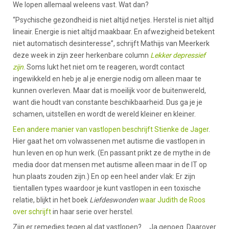
We lopen allemaal weleens vast. Wat dan?
“Psychische gezondheid is niet altijd netjes. Herstel is niet altijd
lineair. Energie is niet altijd maakbaar. En afwezigheid betekent
niet automatisch desinteresse”, schrijft Mathijs van Meerkerk
deze week in zijn zeer herkenbare column
Lekker depressief
zijn
. Soms lukt het niet om te reageren, wordt contact
ingewikkeld en heb je al je energie nodig om alleen maar te
kunnen overleven. Maar dat is moeilijk voor de buitenwereld,
want die houdt van constante beschikbaarheid. Dus ga je je
schamen, uitstellen en wordt de wereld kleiner en kleiner.
Een andere manier van vastlopen beschrijft Stienke de Jager
.
Hier gaat het om volwassenen met autisme die vastlopen in
hun leven en op hun werk. (En passant prikt ze de mythe in de
media door dat mensen met autisme alleen maar in de IT op
hun plaats zouden zijn.) En op een heel ander vlak: Er zijn
tientallen types waardoor je kunt vastlopen in een toxische
relatie, blijkt in het boek
Liefdeswonden
waar Judith de Roos
over schrijft
in haar serie over herstel.
Zijn er remedies tegen al dat vastlopen? ... Ja genoeg. Daarover