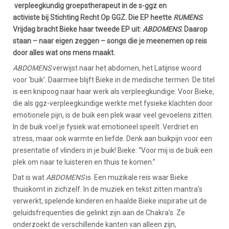
verpleegkundig groepstherapeut in de s-ggz en
activiste bij Stichting Recht Op GGZ. Die EP heette
RUMENS
.
Vrijdag bracht Bieke haar tweede EP uit:
ABDOMENS
. Daarop
staan – naar eigen zeggen – songs die je meenemen op reis
door alles wat ons mens maakt.
ABDOMENS
verwijst naar het abdomen, het Latijnse woord
voor ‘buik’. Daarmee blijft Bieke in de medische termen. De titel
is een knipoog naar haar werk als verpleegkundige. Voor Bieke,
die als ggz-verpleegkundige werkte met fysieke klachten door
emotionele pijn, is de buik een plek waar veel gevoelens zitten.
In de buik voel je fysiek wat emotioneel speelt. Verdriet en
stress, maar ook warmte en liefde. Denk aan buikpijn voor een
presentatie of vlinders in je buik! Bieke: “Voor mij is de buik een
plek om naar te luisteren en thuis te komen.”
Dat is wat
ABDOMENS
is. Een muzikale reis waar Bieke
thuiskomt in zichzelf. In de muziek en tekst zitten mantra’s
verwerkt, spelende kinderen en haalde Bieke inspiratie uit de
geluidsfrequenties die gelinkt zijn aan de Chakra’s. Ze
onderzoekt de verschillende kanten van alleen zijn,