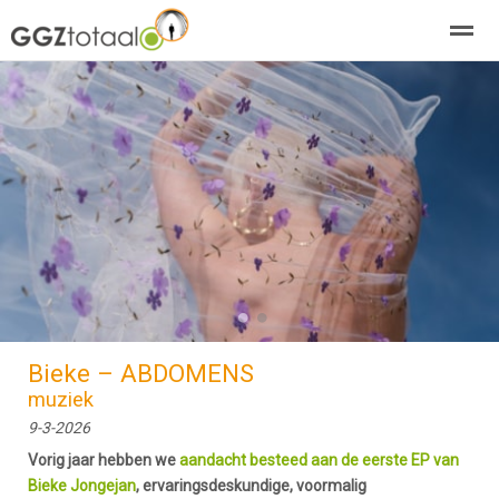
over GGZTotaal
abonneren
agenda
adverteren
E-mag
Home
Nieuws
Zoeken
Pagina's
E-
●
●
Bieke – ABDOMENS
muziek
9-3-2026
Vorig jaar hebben we
aandacht besteed aan de eerste EP van
Bieke Jongejan
, ervaringsdeskundige, voormalig