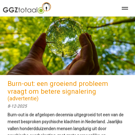
over GGZTotaal
abonneren
agenda
adverteren
E-mag
Home
Nieuws
Zoeken
Pagina's
E-
Burn-out: een groeiend probleem
vraagt om betere signalering
(advertentie)
8-12-2025
Burn-out is de afgelopen decennia uitgegroeid tot een van de
meest besproken psychische klachten in Nederland. Jaarlijks
vallen honderdduizenden mensen langdurig uit door