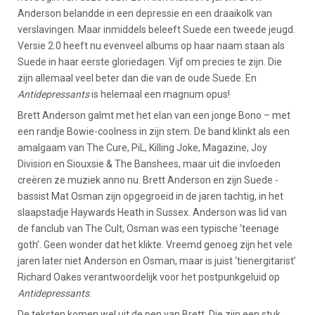
Anderson belandde in een depressie en een draaikolk van
verslavingen. Maar inmiddels beleeft Suede een tweede jeugd.
Versie 2.0 heeft nu evenveel albums op haar naam staan als
Suede in haar eerste gloriedagen. Vijf om precies te zijn. Die
zijn allemaal veel beter dan die van de oude Suede. En
Antidepressants
is helemaal een magnum opus!
Brett Anderson galmt met het elan van een jonge Bono – met
een randje Bowie-coolness in zijn stem. De band klinkt als een
amalgaam van The Cure, PiL, Killing Joke, Magazine, Joy
Division en Siouxsie & The Banshees, maar uit die invloeden
creëren ze muziek anno nu. Brett Anderson en zijn Suede -
bassist Mat Osman zijn opgegroeid in de jaren tachtig, in het
slaapstadje Haywards Heath in Sussex. Anderson was lid van
de fanclub van The Cult, Osman was een typische ‘teenage
goth’. Geen wonder dat het klikte. Vreemd genoeg zijn het vele
jaren later niet Anderson en Osman, maar is juist ‘tienergitarist’
Richard Oakes verantwoordelijk voor het postpunkgeluid op
Antidepressants
.
De teksten komen wel uit de pen van Brett. Die zijn een stuk