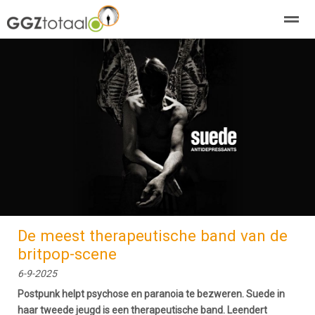
over GGZTotaal
abonneren
agenda
adverteren
E-mag
Home
Nieuws
Zoeken
Pagina's
E-
De meest therapeutische band van de
britpop-scene
6-9-2025
Postpunk helpt psychose en paranoia te bezweren. Suede in
haar tweede jeugd is een therapeutische band. Leendert