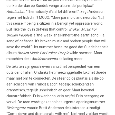
donkerder dan op Suede’s vorige album: de ‘punkplaat’
Autofiction
. “Thematically, it’s al lot different”, zegt Anderson
tegen het tijdschrift MOJO. “More paranoid and neurotic. “[...]
this sense if being a citizen in a benign yet oppressive world.
But I like the joy in defying that control.
Broken Music For
Broken People
is a ‘the-weak-shall-inherit-the-earth’ song – a
song of defiance. It’s broken music and broken people that will
save the world.” Het nummer beviel zo goed dat Suede het hele
album
Broken Music For Broken People
wilde noemen. Maar
misschien dekt
Antidepressants
de lading meer.
De teksten zijn geschreven vanuit het perspectief van een
outsider of alien. Ondanks het meezinggehalte lukt het Suede
maar niet om te connecten. De sfeer op de plaat is als die op
een schilderij van Francis Bacon: tegelijk schokkend en
dramatisch, tegelijk unheimisch en goor. Maar bovenal
claustrofobisch. Er is wanhoop, er is twijfel. Er is neergang en
verval. De toon wordt gezet op het urgente openingsnummer
Disintegrate
, waarin Brett Anderson de luisteraar uitnodigt:
“Come down and disintegrate with me”. Niet veel vrolijker wordt