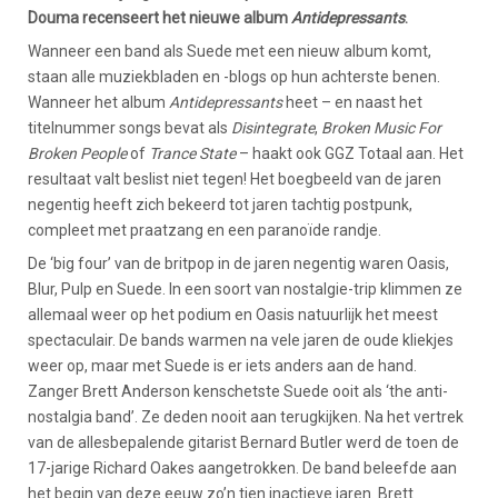
Douma recenseert het nieuwe album
Antidepressants
.
Wanneer een band als Suede met een nieuw album komt,
staan alle muziekbladen en -blogs op hun achterste benen.
Wanneer het album
Antidepressants
heet – en naast het
titelnummer songs bevat als
Disintegrate
,
Broken Music For
Broken People
of
Trance State
– haakt ook GGZ Totaal aan. Het
resultaat valt beslist niet tegen! Het boegbeeld van de jaren
negentig heeft zich bekeerd tot jaren tachtig postpunk,
compleet met praatzang en een paranoïde randje.
De ‘big four’ van de britpop in de jaren negentig waren Oasis,
Blur, Pulp en Suede. In een soort van nostalgie-trip klimmen ze
allemaal weer op het podium en Oasis natuurlijk het meest
spectaculair. De bands warmen na vele jaren de oude kliekjes
weer op, maar met Suede is er iets anders aan de hand.
Zanger Brett Anderson kenschetste Suede ooit als ‘the anti-
nostalgia band’. Ze deden nooit aan terugkijken. Na het vertrek
van de allesbepalende gitarist Bernard Butler werd de toen de
17-jarige Richard Oakes aangetrokken. De band beleefde aan
het begin van deze eeuw zo’n tien inactieve jaren. Brett