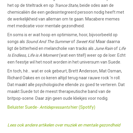
het op de titeltrack en op
Trance State
, beide odes aan de
chemicaliën die een gedesintegreerd persoon nodig heeft met
de werkelijkheid van alleman om te gaan. Macabere memes
met medicatie voor mentale gezondheid.
En soms is er wat hoop en optimisme, hoor, bijvoorbeeld op
songs als
Sound And The Summer
of
Sweet Kid
. Maar daarna
ligt de bitterheid en melancholie van tracks als
June Rain
of
Life
Is Endless, Life is A Moment
(wat een titel!) weer op de loer. Echt
een feestje wil het nooit worden in het universum van Suede.
En toch, hè... wat er ook gebeurt, Brett Anderson, Mat Osman,
Richard Oakes en co keren altijd terug naar rauwe rock ’n roll.
Dat maakt alle psychologische ellende zo goed te verteren. Dat
maakt Suede tot de meest therapeutische band van de
britpop-scene. Daar zijn geen oude kliekjes voor nodig.
Beluister Suede-
Antidepressants
hier (Spotify)
Lees ook andere artikelen over muziek en mentale gezondheid