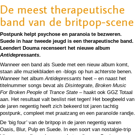
De meest therapeutische
band van de britpop-scene
Postpunk helpt psychose en paranoia te bezweren.
Suede in haar tweede jeugd is een therapeutische band.
Leendert Douma recenseert het nieuwe album
Antidepressants
.
Wanneer een band als Suede met een nieuw album komt,
staan alle muziekbladen en -blogs op hun achterste benen.
Wanneer het album
Antidepressants
heet – en naast het
titelnummer songs bevat als
Disintegrate
,
Broken Music
For Broken People
of
Trance State
– haakt ook GGZ Totaal
aan. Het resultaat valt beslist niet tegen! Het boegbeeld van
de jaren negentig heeft zich bekeerd tot jaren tachtig
postpunk, compleet met praatzang en een paranoïde randje.
De ‘big four’ van de britpop in de jaren negentig waren
Oasis, Blur, Pulp en Suede. In een soort van nostalgie-trip