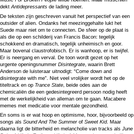
dekt
Antidepressants
de lading meer.
De teksten zijn geschreven vanuit het perspectief van een
outsider of alien. Ondanks het meezinggehalte lukt het
Suede maar niet om te connecten. De sfeer op de plaat is
als die op een schilderij van Francis Bacon: tegelijk
schokkend en dramatisch, tegelijk unheimisch en goor.
Maar bovenal claustrofobisch. Er is wanhoop, er is twijfel.
Er is neergang en verval. De toon wordt gezet op het
urgente openingsnummer
Disintegrate
, waarin Brett
Anderson de luisteraar uitnodigt: “Come down and
disintegrate with me”. Niet veel vrolijker wordt het op de
titeltrack en op
Trance State
, beide odes aan de
chemicaliën die een gedesintegreerd persoon nodig heeft
met de werkelijkheid van alleman om te gaan. Macabere
memes met medicatie voor mentale gezondheid.
En soms is er wat hoop en optimisme, hoor, bijvoorbeeld op
songs als
Sound And The Summer
of
Sweet Kid
. Maar
daarna ligt de bitterheid en melancholie van tracks als
June