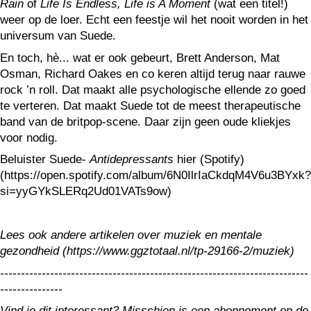
Rain
of
Life Is Endless, Life is A Moment
(wat een titel!)
weer op de loer. Echt een feestje wil het nooit worden in het
universum van Suede.
En toch, hè... wat er ook gebeurt, Brett Anderson, Mat
Osman, Richard Oakes en co keren altijd terug naar rauwe
rock ’n roll. Dat maakt alle psychologische ellende zo goed
te verteren. Dat maakt Suede tot de meest therapeutische
band van de britpop-scene. Daar zijn geen oude kliekjes
voor nodig.
Beluister Suede-
Antidepressants
hier (Spotify)
(https://open.spotify.com/album/6N0IlrIaCkdqM4V6u3BYxk?
si=yyGYkSLERq2Ud01VATs9ow)
Lees ook andere artikelen over muziek en mentale
gezondheid (https://www.ggztotaal.nl/tp-29166-2/muziek)
--------------------------------------------------------------------------
---------------
Vind je dit interessant? Misschien is een abonnement op de