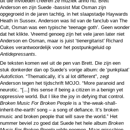
uit die invloeden creëren ze muziek anno nu. Brett
Anderson en zijn Suede -bassist Mat Osman zijn
opgegroeid in de jaren tachtig, in het slaapstadje Haywards
Heath in Sussex. Anderson was lid van de fanclub van The
Cult, Osman was een typische ‘teenage goth’. Geen wonder
dat het klikte. Vreemd genoeg zijn het vele jaren later niet
Anderson en Osman, maar is juist ‘tienergitarist’ Richard
Oakes verantwoordelijk voor het postpunkgeluid op
Antidepressants
.
De teksten komen wel uit de pen van Brett. Die zijn een
stuk donkerder dan op Suede’s vorige album: de ‘punkplaat’
Autofiction
. “Thematically, it’s al lot different”, zegt
Anderson tegen het tijdschrift MOJO. “More paranoid and
neurotic. “[...] this sense if being a citizen in a benign yet
oppressive world. But I like the joy in defying that control.
Broken Music For Broken People
is a ‘the-weak-shall-
inherit-the-earth’ song – a song of defiance. It’s broken
music and broken people that will save the world.” Het
nummer beviel zo goed dat Suede het hele album
Broken
Music For Broken People
wilde noemen. Maar misschien