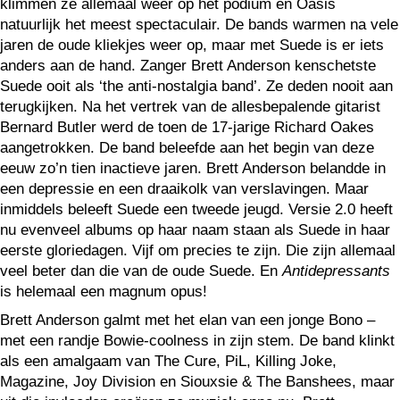
klimmen ze allemaal weer op het podium en Oasis
natuurlijk het meest spectaculair. De bands warmen na vele
jaren de oude kliekjes weer op, maar met Suede is er iets
anders aan de hand. Zanger Brett Anderson kenschetste
Suede ooit als ‘the anti-nostalgia band’. Ze deden nooit aan
terugkijken. Na het vertrek van de allesbepalende gitarist
Bernard Butler werd de toen de 17-jarige Richard Oakes
aangetrokken. De band beleefde aan het begin van deze
eeuw zo’n tien inactieve jaren. Brett Anderson belandde in
een depressie en een draaikolk van verslavingen. Maar
inmiddels beleeft Suede een tweede jeugd. Versie 2.0 heeft
nu evenveel albums op haar naam staan als Suede in haar
eerste gloriedagen. Vijf om precies te zijn. Die zijn allemaal
veel beter dan die van de oude Suede. En
Antidepressants
is helemaal een magnum opus!
Brett Anderson galmt met het elan van een jonge Bono –
met een randje Bowie-coolness in zijn stem. De band klinkt
als een amalgaam van The Cure, PiL, Killing Joke,
Magazine, Joy Division en Siouxsie & The Banshees, maar