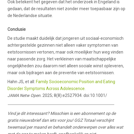
Ook betekent het gegeven dat het onderzoek in Engeland is
gedaan, dat de resultaten niet zonder meer toepasbaar zijn op
de Nederlandse situatie.
Conclusie
De studie maakt duidelijk dat jongeren uit sociaal-economisch
achtergestelde gezinnen niet alleen vaker symptomen van
eetstoornissen vertonen, maar ook moeilijker hun weg vinden
naar passende zorg. Het verkleinen van maatschappelijke
ongelijkheden zou daarom niet alleen sociale winst opleveren,
maar ook bijdragen aan de preventie van eetstoornissen.
Hahn JS, et all:
Family Socioeconomic Position and Eating
Disorder Symptoms Across Adolescence.
JAMA Netw Open.
2025; 8(8):e2527934. doi:10.1001/
-----------------------------------------------------------------------------------------
Vind je dit interessant? Misschien is een abonnement op de
gratis nieuwsbrief dan iets voor jou! GGZ Totaal verschijnt
tweemaal per maand en behandelt onderwerpen over alles wat
met de ggz te maken heeft, onafhankelijk en niet