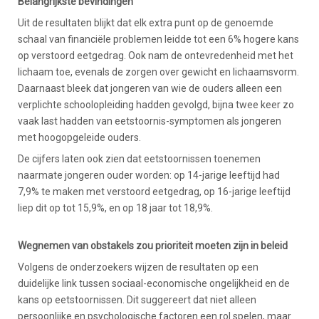
Belangrijkste bevindingen
Uit de resultaten blijkt dat elk extra punt op de genoemde
schaal van financiële problemen leidde tot een 6% hogere kans
op verstoord eetgedrag. Ook nam de ontevredenheid met het
lichaam toe, evenals de zorgen over gewicht en lichaamsvorm.
Daarnaast bleek dat jongeren van wie de ouders alleen een
verplichte schoolopleiding hadden gevolgd, bijna twee keer zo
vaak last hadden van eetstoornis-symptomen als jongeren
met hoogopgeleide ouders.
De cijfers laten ook zien dat eetstoornissen toenemen
naarmate jongeren ouder worden: op 14-jarige leeftijd had
7,9% te maken met verstoord eetgedrag, op 16-jarige leeftijd
liep dit op tot 15,9%, en op 18 jaar tot 18,9%.
Wegnemen van obstakels zou prioriteit moeten zijn in beleid
Volgens de onderzoekers wijzen de resultaten op een
duidelijke link tussen sociaal-economische ongelijkheid en de
kans op eetstoornissen. Dit suggereert dat niet alleen
persoonlijke en psychologische factoren een rol spelen, maar