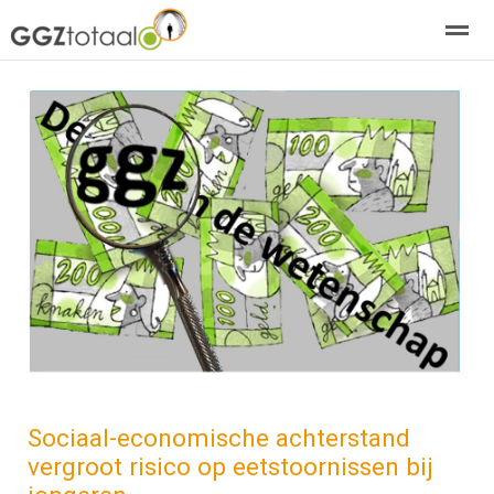
over GGZTotaal
abonneren
agenda
adverteren
E-mag
Home
Nieuws
Zoeken
Pagina's
E-
Sociaal-economische achterstand
vergroot risico op eetstoornissen bij