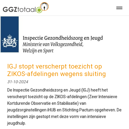
over GGZTotaal
abonneren
agenda
adverteren
E-mag
Home
Nieuws
Zoeken
Pagina's
E-
IGJ stopt verscherpt toezicht op
ZIKOS-afdelingen wegens sluiting
31-10-2024
De Inspectie Gezondheidszorg en Jeugd (IGJ) heeft het
verscherpt toezicht op de ZIKOS-afdelingen (Zeer Intensieve
Kortdurende Observatie en Stabilisatie) van
jeugdzorginstellingen iHUB en Stichting Pactum opgeheven. De
instellingen zijn gestopt met deze vorm van intensieve
jeugdhulp.