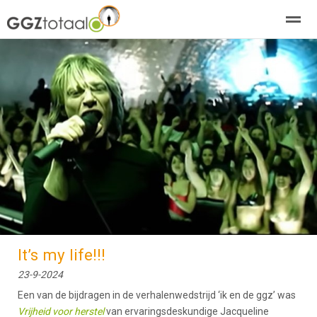
over GGZTotaal
abonneren
agenda
adverteren
E-mag
Home
Nieuws
Zoeken
Pagina's
E-
It’s my life!!!
23-9-2024
Een van de bijdragen in de verhalenwedstrijd ‘ik en de ggz’ was
Vrijheid voor herstel
van ervaringsdeskundige Jacqueline