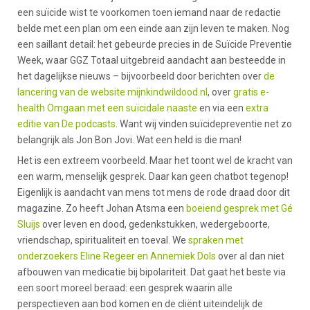
een suïcide wist te voorkomen toen iemand naar de redactie
belde met een plan om een einde aan zijn leven te maken. Nog
een saillant detail: het gebeurde precies in de Suïcide Preventie
Week, waar GGZ Totaal uitgebreid aandacht aan besteedde in
het dagelijkse nieuws – bijvoorbeeld door berichten over
de
lancering van de website mijnkindwildood.nl
, over
gratis e-
health Omgaan met een suïcidale naaste
en via een
extra
editie van De podcasts
. Want wij vinden suïcidepreventie net zo
belangrijk als Jon Bon Jovi. Wat een held is die man!
Het is een extreem voorbeeld. Maar het toont wel de kracht van
een warm, menselijk gesprek. Daar kan geen chatbot tegenop!
Eigenlijk is aandacht van mens tot mens de rode draad door dit
magazine. Zo heeft Johan Atsma een
boeiend gesprek met Gé
Sluijs
over leven en dood, gedenkstukken, wedergeboorte,
vriendschap, spiritualiteit en toeval. We
spraken met
onderzoekers Eline Regeer en Annemiek Dols
over al dan niet
afbouwen van medicatie bij bipolariteit. Dat gaat het beste via
een soort moreel beraad: een gesprek waarin alle
perspectieven aan bod komen en de cliënt uiteindelijk de