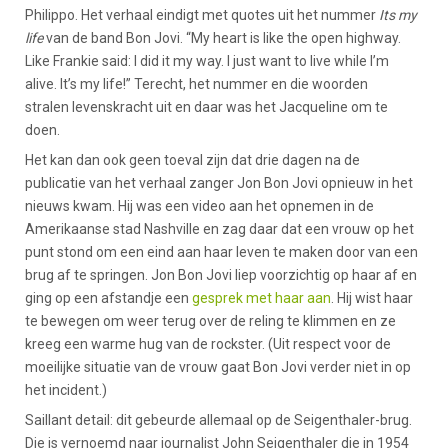
Philippo. Het verhaal eindigt met quotes uit het nummer
Its my
life
van de band Bon Jovi. “My heart is like the open highway.
Like Frankie said: I did it my way. I just want to live while I’m
alive. It’s my life!” Terecht, het nummer en die woorden
stralen levenskracht uit en daar was het Jacqueline om te
doen.
Het kan dan ook geen toeval zijn dat drie dagen na de
publicatie van het verhaal zanger Jon Bon Jovi opnieuw in het
nieuws kwam. Hij was een video aan het opnemen in de
Amerikaanse stad Nashville en zag daar dat een vrouw op het
punt stond om een eind aan haar leven te maken door van een
brug af te springen. Jon Bon Jovi liep voorzichtig op haar af en
ging op een afstandje een
gesprek met haar aan
. Hij wist haar
te bewegen om weer terug over de reling te klimmen en ze
kreeg een warme hug van de rockster. (Uit respect voor de
moeilijke situatie van de vrouw gaat Bon Jovi verder niet in op
het incident.)
Saillant detail: dit gebeurde allemaal op de Seigenthaler-brug.
Die is vernoemd naar journalist John Seigenthaler die in 1954