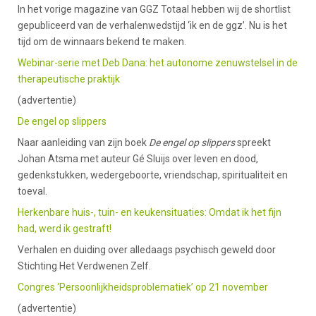
In het vorige magazine van GGZ Totaal hebben wij de shortlist
gepubliceerd van de verhalenwedstijd ‘ik en de ggz’. Nu is het
tijd om de winnaars bekend te maken.
Webinar-serie met Deb Dana: het autonome zenuwstelsel in de
therapeutische praktijk
(advertentie)
De engel op slippers
Naar aanleiding van zijn boek
De engel op slippers
spreekt
Johan Atsma met auteur Gé Sluijs over leven en dood,
gedenkstukken, wedergeboorte, vriendschap, spiritualiteit en
toeval.
Herkenbare huis-, tuin- en keukensituaties: Omdat ik het fijn
had, werd ik gestraft!
Verhalen en duiding over alledaags psychisch geweld door
Stichting Het Verdwenen Zelf.
Congres ‘Persoonlijkheidsproblematiek’ op 21 november
(advertentie)