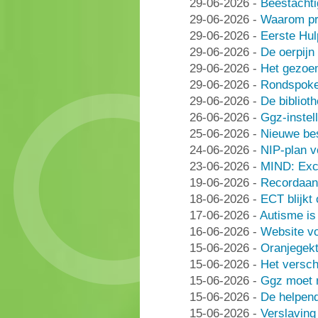
29-06-2026
-
Beestachti
29-06-2026
-
Waarom pra
29-06-2026
-
Eerste Hu
29-06-2026
-
De oerpijn
29-06-2026
-
Het gezoe
29-06-2026
-
Rondspoke
29-06-2026
-
De bibliot
26-06-2026
-
Ggz-instell
25-06-2026
-
Nieuwe be
24-06-2026
-
NIP-plan v
23-06-2026
-
MIND: Excl
19-06-2026
-
Recordaant
18-06-2026
-
ECT blijkt
17-06-2026
-
Autisme i
16-06-2026
-
Website vo
15-06-2026
-
Oranjegek
15-06-2026
-
Het versch
15-06-2026
-
Ggz moet n
15-06-2026
-
De helpen
15-06-2026
-
Verslaving