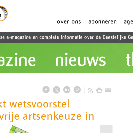
t wetsvoorstel
vrije artsenkeuze in