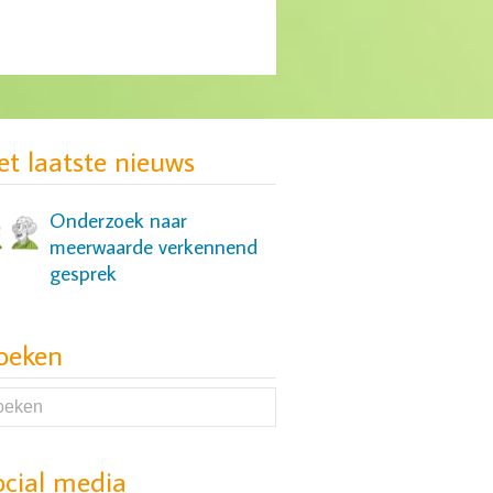
MIND: gebrek aan
passende zorg voor groep
jonge vrouwen
et laatste nieuws
Onderzoek naar
meerwaarde verkennend
gesprek
oeken
Onderzoek naar slaap- en
cognitieve problemen bij
mensen met een
depressie
ocial media