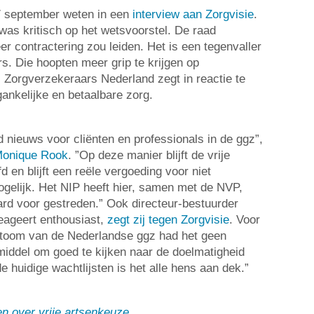
 17 september weten in een
interview aan Zorgvisie
.
as kritisch op het wetsvoorstel. De raad
eer contractering zou leiden. Het is een tegenvaller
s. Die hoopten meer grip te krijgen op
 Zorgverzekeraars Nederland zegt in reactie te
gankelijke en betaalbare zorg.
ed nieuws voor cliënten en professionals in de ggz”,
 Monique Rook
. ”Op deze manier blijft de vrije
en blijft een reële vergoeding voor niet
gelijk. Het NIP heeft hier, samen met de NVP,
d voor gestreden.” Ook directeur-bestuurder
ageert enthousiast,
zegt zij tegen Zorgvisie
. Voor
toom van de Nederlandse ggz had het geen
 middel om goed te kijken naar de doelmatigheid
 huidige wachtlijsten is het alle hens aan dek.”
en over vrije artsenkeuze