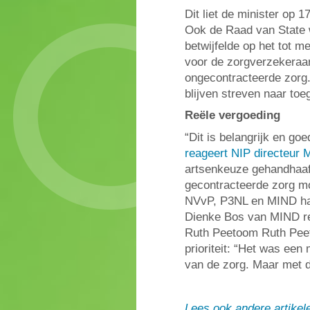
Dit liet de minister op
Ook de Raad van State w
betwijfelde op het tot m
voor de zorgverzekeraar
ongecontracteerde zorg.
blijven streven naar toe
Reële vergoeding
“Dit is belangrijk en go
reageert NIP directeur
artsenkeuze gehandhaafd 
gecontracteerde zorg mo
NVvP, P3NL en MIND har
Dienke Bos van MIND re
Ruth Peetoom Ruth Pee
prioriteit: “Het was een
van de zorg. Maar met de
Lees ook andere artikel