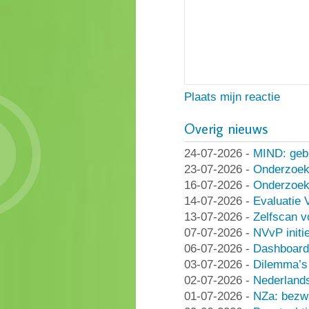
Plaats mijn reactie
Overig nieuws
24-07-2026
-
MIND: geb
23-07-2026
-
Onderzoek
16-07-2026
-
Onderzoek 
14-07-2026
-
Evaluatie 
13-07-2026
-
Zelfscan v
07-07-2026
-
NVvP initie
06-07-2026
-
Dashboard
03-07-2026
-
Dilemma’s 
02-07-2026
-
Nederlands
01-07-2026
-
NZa: bezwa