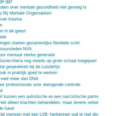
ge ggz
ten over mentale gezondheid niet genoeg is
lp Bij Mentale Ongemakken
 van trauma
m
n in de geest
heek
ingen starten gezamenlijke flexibele schil
stuursleden NVA
oor mentaal sterke generatie
usiecriteria nog steeds op grote schaal toegepast
al gesprekken bij de Luisterlijn
 ook in praktijk goed te werken
s veel meer dan DNA
or professionals over dwingende controle
te
il tussen een autistische en een narcistische partner
iet alleen klachten behandelen, maar levens ontwerpen
de hand
 bij mensen met een LVB: herkennen wat je niet direct ziet