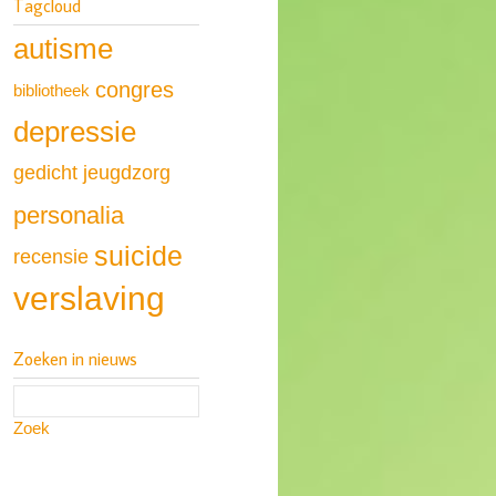
Tagcloud
autisme
congres
bibliotheek
depressie
gedicht
jeugdzorg
personalia
suicide
recensie
verslaving
Zoeken in nieuws
Zoek