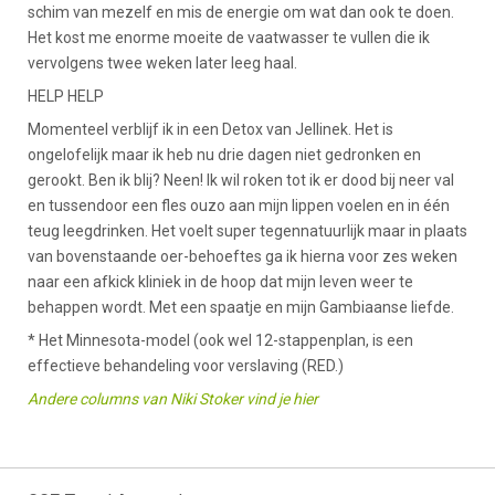
schim van mezelf en mis de energie om wat dan ook te doen.
Het kost me enorme moeite de vaatwasser te vullen die ik
vervolgens twee weken later leeg haal.
HELP HELP
Momenteel verblijf ik in een Detox van Jellinek. Het is
ongelofelijk maar ik heb nu drie dagen niet gedronken en
gerookt. Ben ik blij? Neen! Ik wil roken tot ik er dood bij neer val
en tussendoor een fles ouzo aan mijn lippen voelen en in één
teug leegdrinken. Het voelt super tegennatuurlijk maar in plaats
van bovenstaande oer-behoeftes ga ik hierna voor zes weken
naar een afkick kliniek in de hoop dat mijn leven weer te
behappen wordt. Met een spaatje en mijn Gambiaanse liefde.
* Het Minnesota-model (ook wel 12-stappenplan, is een
effectieve behandeling voor verslaving (RED.)
Andere columns van Niki Stoker vind je hier