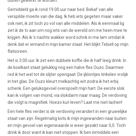
buiten gewerkt te worden.
Gemiddeld ga ik rond 19.00 uur naar bed. Bekaf van alle
verspilde moeite van die dag. Ik heb iets gegeten maar vaker
ook niet, ik zit toch zo vol van alle middelen. Als ik eenmaal lig
zet ik de tv aan om nog iets van de wereld om me heen mee te
krijgen. Als ik ’s nachts wakker word schrik in me lam omdat ik
denk dat er iemand in mijn kamer staat. Het blijkt Telsell op mijn
flatscreen.
Het is 3.00 uur. Ik zet een dubbele koffie die ik half leeg drink. In
de koelkast staat gelukkig nog een halve fles Ouzo. Daarmee
red ik het wel tot de slijter opengaat. De ijklontjes tinkelen vrolijk
in het glas. De Ouzo kleurt melkachtig wit zodra ik het erbij
schenk. Een geluksgevoel overspoelt mijn hart. De eerste slok
kan ik volgen van mond, via slokdarm naar maag. De verdoving
die volgt is magnifiek. Hoezo kut-leven? Laat me niet lachen!
Een hele fles verder is de verdoving verandert in een gruwelijke
staat van zijn. Regelmatig kots ik mijn ingewanden naar buiten
en mijn gevoel van eigenwaarde is weer gezakt naar 0,0. Toch
drink ik door want ik kan niet stoppen. Ik ben inmiddels een