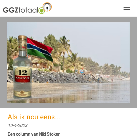
over GGZTotaal
abonneren
agenda
adverteren
E-mag
Home
Nieuws
Zoeken
Pagina's
E-
Als ik nou eens...
10-4-2023
Een column van Niki Stoker