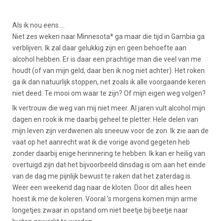
Als ik nou eens....
Niet zes weken naar Minnesota* ga maar die tijd in Gambia ga
verblijven. Ik zal daar gelukkig zijn en geen behoefte aan
alcohol hebben. Er is daar een prachtige man die veel van me
houdt (of van mijn geld, daar ben ik nog niet achter). Het roken
ga ik dan natuurlijk stoppen, net zoals ik alle voorgaande keren
niet deed. Te mooi om waar te zijn? Of mijn eigen weg volgen?
Ik vertrouw die weg van mij niet meer. Al jaren vult alcohol mijn
dagen en rook ik me daarbij geheel te pletter. Hele delen van
mijn leven zijn verdwenen als sneeuw voor de zon. Ik zie aan de
vaat op het aanrecht wat ik die vorige avond gegeten heb
zonder daarbij enige herinnering te hebben. Ik kan er heilig van
overtuigd zijn dat het bijvoorbeeld dinsdag is om aan het einde
van de dag me pijnlijk bewust te raken dat het zaterdag is.
Weer een weekend dag naar de kloten. Door dit alles heen
hoest ik me de koleren. Vooral ’s morgens komen mijn arme
longetjes zwaar in opstand om niet beetje bij beetje naar