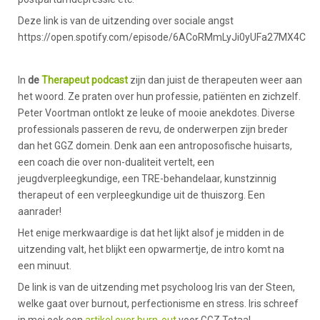
Deze link is van de uitzending over sociale angst
https://open.spotify.com/episode/6ACoRMmLyJi0yUFa27MX4C
In
de
Therapeut podcast
zijn dan juist de therapeuten weer aan
het woord. Ze praten over hun professie, patiënten en zichzelf.
Peter Voortman ontlokt ze leuke of mooie anekdotes. Diverse
professionals passeren de revu, de onderwerpen zijn breder
dan het GGZ domein. Denk aan een antroposofische huisarts,
een coach die over non-dualiteit vertelt, een
jeugdverpleegkundige, een TRE-behandelaar, kunstzinnig
therapeut of een verpleegkundige uit de thuiszorg. Een
aanrader!
Het enige merkwaardige is dat het lijkt alsof je midden in de
uitzending valt, het blijkt een opwarmertje, de intro komt na
een minuut.
De link is van de uitzending met psycholoog Iris van der Steen,
welke gaat over burnout, perfectionisme en stress. Iris schreef
in mei ook een
artikel over burn-out
voor GGZ Totaal.