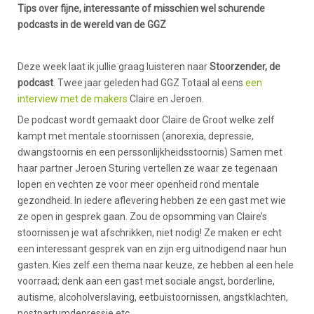
Tips over fijne, interessante of misschien wel schurende
podcasts in de wereld van de GGZ
Deze week laat ik jullie graag luisteren naar
Stoorzender, de
podcast
. Twee jaar geleden had GGZ Totaal al eens
een
interview met de makers
Claire en Jeroen.
De podcast wordt gemaakt door Claire de Groot welke zelf
kampt met mentale stoornissen (anorexia, depressie,
dwangstoornis en een perssonlijkheidsstoornis) Samen met
haar partner Jeroen Sturing vertellen ze waar ze tegenaan
lopen en vechten ze voor meer openheid rond mentale
gezondheid. In iedere aflevering hebben ze een gast met wie
ze open in gesprek gaan. Zou de opsomming van Claire’s
stoornissen je wat afschrikken, niet nodig! Ze maken er echt
een interessant gesprek van en zijn erg uitnodigend naar hun
gasten. Kies zelf een thema naar keuze, ze hebben al een hele
voorraad; denk aan een gast met sociale angst, borderline,
autisme, alcoholverslaving, eetbuistoornissen, angstklachten,
postpartumdepressie etc.