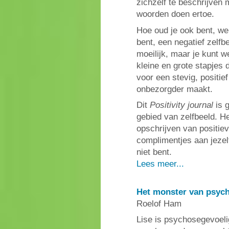
zichzelf te beschrijven
woorden doen ertoe.
Hoe oud je ook bent, welke
bent, een negatief zelfb
moeilijk, maar je kunt we
kleine en grote stapjes 
voor een stevig, positie
onbezorgder maakt.
Dit
Positivity journal
is 
gebied van zelfbeeld. He
opschrijven van positie
complimentjes aan jezelf
niet bent.
Lees meer...
Het monster van psycho
Roelof Ham
Lise is psychosegevoelig