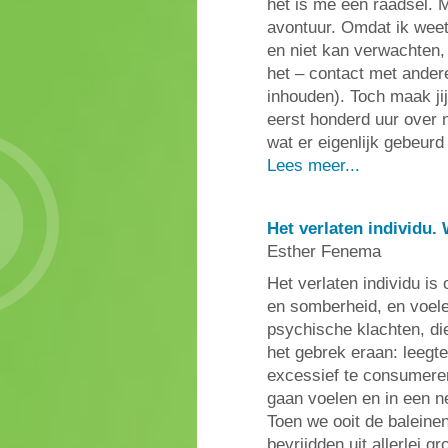
het is me een raadsel. M
avontuur. Omdat ik weet 
en niet kan verwachten, d
het – contact met ander
inhouden). Toch maak ji
eerst honderd uur over 
wat er eigenlijk gebeurd 
Lees meer...
Het verlaten individu
Esther Fenema
Het verlaten individu i
en somberheid, en voele
psychische klachten, die
het gebrek eraan: leegt
excessief te consumeren
gaan voelen en in een n
Toen we ooit de baleinen
bevrijdden uit allerlei 