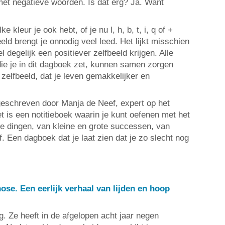
 met negatieve woorden. Is dat erg? Ja. Want
 kleur je ook hebt, of je nu l, h, b, t, i, q of +
eeld brengt je onnodig veel leed. Het lijkt misschien
l degelijk een positiever zelfbeeld krijgen. Alle
die je in dit dagboek zet, kunnen samen zorgen
f zelfbeeld, dat je leven gemakkelijker en
geschreven door Manja de Neef, expert op het
t is een notitieboek waarin je kunt oefenen met het
ve dingen, van kleine en grote successen, van
. Een dagboek dat je laat zien dat je zo slecht nog
se. Een eerlijk verhaal van lijden en hoop
. Ze heeft in de afgelopen acht jaar negen