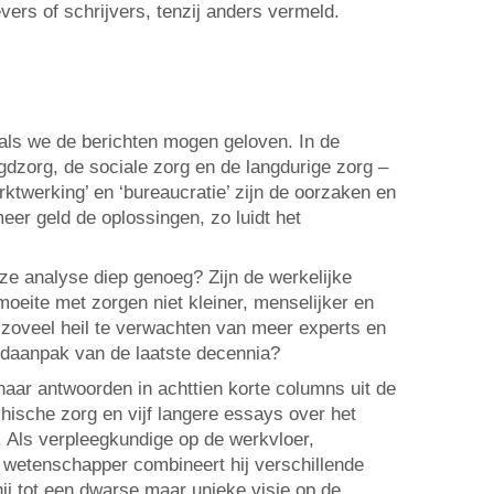
evers of schrijvers, tenzij anders vermeld.
, als we de berichten mogen geloven. In de
gdzorg, de sociale zorg en de langdurige zorg –
rktwerking’ en ‘bureaucratie’ zijn de oorzaken en
eer geld de oplossingen, zo luidt het
ze analyse diep genoeg? Zijn de werkelijke
oeite met zorgen niet kleiner, menselijker en
 zoveel heil te verwachten van meer experts en
rdaanpak van de laatste decennia?
ar antwoorden in achttien korte columns uit de
hische zorg en vijf langere essays over het
 Als verpleegkundige op de werkvloer,
 wetenschapper combineert hij verschillende
ij tot een dwarse maar unieke visie op de