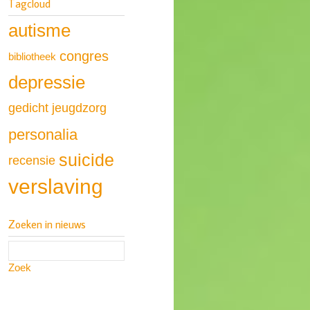
Tagcloud
autisme
congres
bibliotheek
depressie
gedicht
jeugdzorg
personalia
suicide
recensie
verslaving
Zoeken in nieuws
Zoek