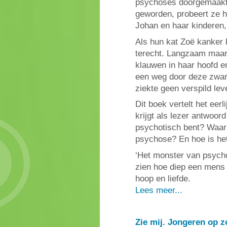
psychoses doorgemaakt.
geworden, probeert ze h
Johan en haar kinderen,
Als hun kat Zoë kanker k
terecht. Langzaam maar
klauwen in haar hoofd e
een weg door deze zware
ziekte geen verspild lev
Dit boek vertelt het eer
krijgt als lezer antwoord
psychotisch bent? Waar
psychose? En hoe is het
‘Het monster van psycho
zien hoe diep een mens 
hoop en liefde.
Lees meer...
Zie mij. Jongeren op zo