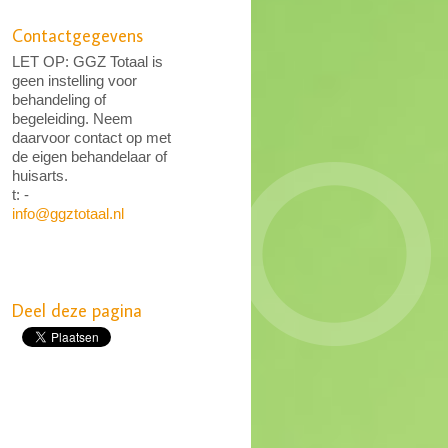
Contactgegevens
LET OP: GGZ Totaal is
geen instelling voor
behandeling of
begeleiding. Neem
daarvoor contact op met
de eigen behandelaar of
huisarts.
t: -
info@ggztotaal.nl
Deel deze pagina