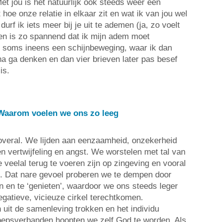
et jou is het natuurlijk ook steeds weer een
hoe onze relatie in elkaar zit en wat ik van jou wel
urf ik iets meer bij je uit te ademen (ja, zo voelt
en is zo spannend dat ik mijn adem moet
j soms ineens een schijnbeweging, waar ik dan
na ga denken en dan vier brieven later pas besef
is.
. Waarom voelen we ons zo leeg
s overal. We lijden aan eenzaamheid, onzekerheid
n vertwijfeling en angst. We worstelen met tal van
 veelal terug te voeren zijn op zingeving en vooral
e. Dat nare gevoel proberen we te dempen door
 en te ‘genieten’, waardoor we ons steeds leger
egatieve, vicieuze cirkel terechtkomen.
 uit de samenleving trokken en het individu
groepsverbanden hoopten we zelf God te worden. Als