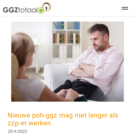
over GGZTotaal
abonneren
agenda
adverteren
E-mag
Home
Nieuws
Zoeken
Pagina's
E-
Nieuwe poh-ggz mag niet langer als
zzp-er werken
20-9-2022