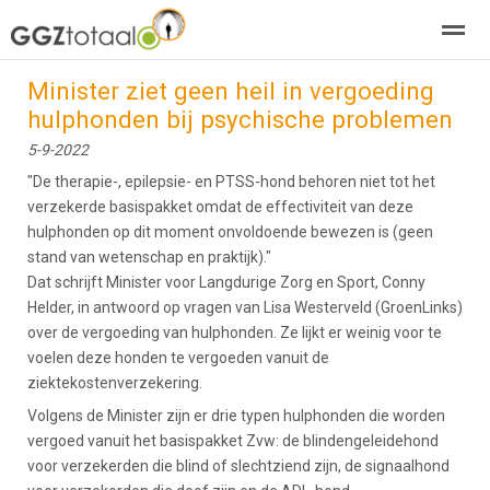
Minister ziet geen heil in vergoeding
over GGZTotaal
abonneren
agenda
adverteren
E-mag
hulphonden bij psychische problemen
5-9-2022
Home
Nieuws
Zoeken
Pagina's
E-
"De therapie-, epilepsie- en PTSS-hond behoren niet tot het
verzekerde basispakket omdat de effectiviteit van deze
hulphonden op dit moment onvoldoende bewezen is (geen
stand van wetenschap en praktijk)."
Dat schrijft Minister voor Langdurige Zorg en Sport, Conny
Helder, in antwoord op vragen van Lisa Westerveld (GroenLinks)
over de vergoeding van hulphonden. Ze lijkt er weinig voor te
voelen deze honden te vergoeden vanuit de
ziektekostenverzekering.
Volgens de Minister zijn er drie typen hulphonden die worden
vergoed vanuit het basispakket Zvw: de blindengeleidehond
voor verzekerden die blind of slechtziend zijn, de signaalhond