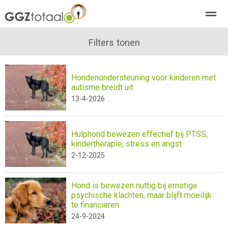
over GGZTotaal
abonneren
Filters tonen
agenda
adverteren
E-mag
Hondenondersteuning voor kinderen met
Home
Nieuws
Zoeken
Pagina's
E-
autisme breidt uit
13-4-2026
Hulphond bewezen effectief bij PTSS,
kindertherapie, stress en angst
2-12-2025
Hond is bewezen nuttig bij ernstige
psychische klachten, maar blijft moeilijk
te financieren
24-9-2024