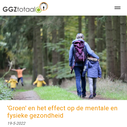
over GGZTotaal
abonneren
agenda
adverteren
E-mag
Home
Nieuws
Zoeken
Pagina's
E-
'Groen' en het effect op de mentale en
fysieke gezondheid
19-5-2022