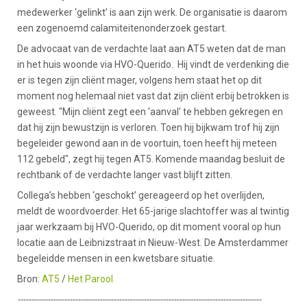
medewerker ‘gelinkt’ is aan zijn werk. De organisatie is daarom
een zogenoemd calamiteitenonderzoek gestart.
De advocaat van de verdachte laat aan AT5 weten dat de man
in het huis woonde via HVO-Querido. Hij vindt de verdenking die
er is tegen zijn cliënt mager, volgens hem staat het op dit
moment nog helemaal niet vast dat zijn cliënt erbij betrokken is
geweest. "Mijn cliënt zegt een 'aanval' te hebben gekregen en
dat hij zijn bewustzijn is verloren. Toen hij bijkwam trof hij zijn
begeleider gewond aan in de voortuin, toen heeft hij meteen
112 gebeld", zegt hij tegen AT5. Komende maandag besluit de
rechtbank of de verdachte langer vast blijft zitten.
Collega’s hebben ‘geschokt’ gereageerd op het overlijden,
meldt de woordvoerder. Het 65-jarige slachtoffer was al twintig
jaar werkzaam bij HVO-Querido, op dit moment vooral op hun
locatie aan de Leibnizstraat in Nieuw-West. De Amsterdammer
begeleidde mensen in een kwetsbare situatie.
Bron:
AT5
/
Het Parool
-----------------------------------------------------------------------------------------