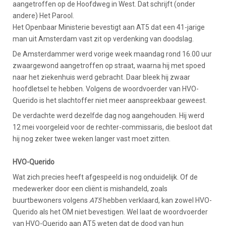
aangetroffen op de Hoofdweg in West. Dat schrijft (onder
andere) Het Parool.
Het Openbaar Ministerie bevestigt aan AT5 dat een 41-jarige
man uit Amsterdam vast zit op verdenking van doodslag.
De Amsterdammer werd vorige week maandag rond 16.00 uur
zwaargewond aangetroffen op straat, waarna hij met spoed
naar het ziekenhuis werd gebracht. Daar bleek hij zwaar
hoofdletsel te hebben. Volgens de woordvoerder van HVO-
Querido is het slachtoffer niet meer aanspreekbaar geweest.
De verdachte werd dezelfde dag nog aangehouden. Hij werd
12 mei voorgeleid voor de rechter-commissaris, die besloot dat
hij nog zeker twee weken langer vast moet zitten.
HVO-Querido
Wat zich precies heeft afgespeeld is nog onduidelijk. Of de
medewerker door een cliënt is mishandeld, zoals
buurtbewoners volgens
AT5
hebben verklaard, kan zowel HVO-
Querido als het OM niet bevestigen. Wel laat de woordvoerder
van HVO-Querido aan AT5 weten dat de dood van hun