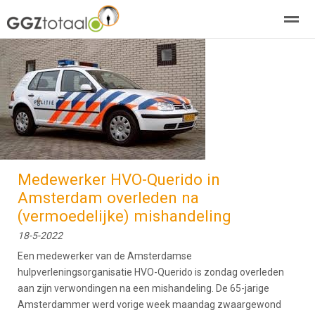
over GGZTotaal
abonneren
agenda
adverteren
E-mag
Home
Nieuws
Zoeken
Pagina's
E-
Medewerker HVO-Querido in
Amsterdam overleden na
(vermoedelijke) mishandeling
18-5-2022
Een medewerker van de Amsterdamse
hulpverleningsorganisatie HVO-Querido is zondag overleden
aan zijn verwondingen na een mishandeling. De 65-jarige
Amsterdammer werd vorige week maandag zwaargewond