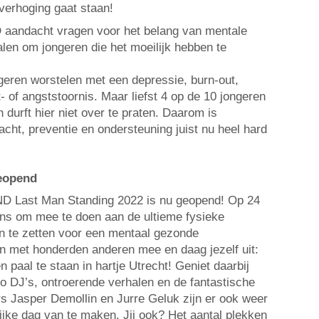
 verhoging gaat staan!
D aandacht vragen voor het belang van mentale
len om jongeren die het moeilijk hebben te
geren worstelen met een depressie, burn-out,
t- of angststoornis. Maar liefst 4 op de 10 jongeren
durft hier niet over te praten. Daarom is
cht, preventie en ondersteuning juist nu heel hard
geopend
IND Last Man Standing 2022 is nu geopend! Op 24
ans om mee te doen aan de ultieme fysieke
 in te zetten voor een mentaal gezonde
 met honderden anderen mee en daag jezelf uit:
n paal te staan in hartje Utrecht! Geniet daarbij
io DJ’s, ontroerende verhalen en de fantastische
s Jasper Demollin en Jurre Geluk zijn er ook weer
ijke dag van te maken. Jij ook? Het aantal plekken