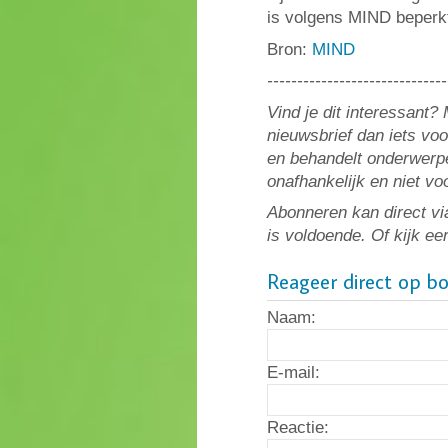
is volgens MIND beperkt,
Bron:
MIND
------------------------------
Vind je dit interessant
nieuwsbrief dan iets vo
en behandelt onderwerpe
onafhankelijk en niet v
Abonneren kan direct vi
is voldoende. Of kijk ee
Reageer direct op b
Naam:
E-mail:
Reactie: