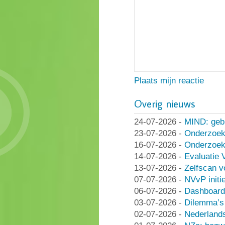
Plaats mijn reactie
Overig nieuws
24-07-2026
-
MIND: geb
23-07-2026
-
Onderzoek
16-07-2026
-
Onderzoek 
14-07-2026
-
Evaluatie 
13-07-2026
-
Zelfscan v
07-07-2026
-
NVvP initie
06-07-2026
-
Dashboard
03-07-2026
-
Dilemma’s 
02-07-2026
-
Nederlands