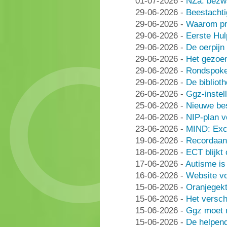
01-07-2026
-
NZa: bezwa
29-06-2026
-
Beestachti
29-06-2026
-
Waarom pra
29-06-2026
-
Eerste Hu
29-06-2026
-
De oerpijn
29-06-2026
-
Het gezoe
29-06-2026
-
Rondspoke
29-06-2026
-
De bibliot
26-06-2026
-
Ggz-instell
25-06-2026
-
Nieuwe be
24-06-2026
-
NIP-plan v
23-06-2026
-
MIND: Excl
19-06-2026
-
Recordaant
18-06-2026
-
ECT blijkt
17-06-2026
-
Autisme i
16-06-2026
-
Website vo
15-06-2026
-
Oranjegek
15-06-2026
-
Het versch
15-06-2026
-
Ggz moet n
15-06-2026
-
De helpen