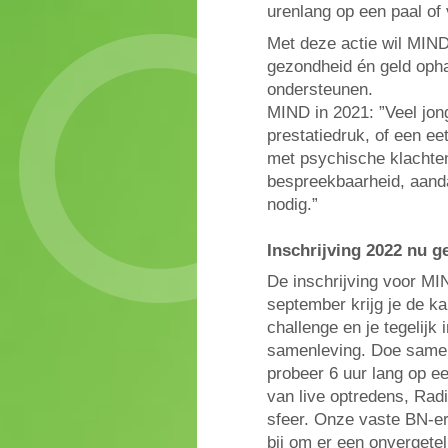
urenlang op een paal of
Met deze actie wil MIN
gezondheid én geld opha
ondersteunen.
MIND in 2021: ”Veel jon
prestatiedruk, of een ee
met psychische klachten 
bespreekbaarheid, aanda
nodig.”
Inschrijving 2022 nu 
De inschrijving voor M
september krijg je de k
challenge en je tegelijk
samenleving. Doe samen
probeer 6 uur lang op ee
van live optredens, Rad
sfeer. Onze vaste BN-er
bij om er een onvergetel