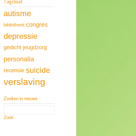
Tagcloud
autisme
congres
bibliotheek
depressie
gedicht
jeugdzorg
personalia
suicide
recensie
verslaving
Zoeken in nieuws
Zoek