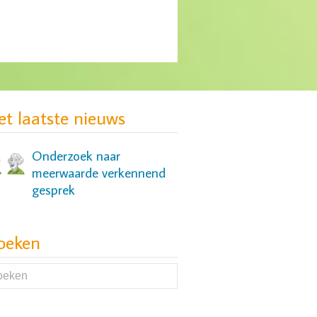
MIND: gebrek aan
passende zorg voor groep
jonge vrouwen
et laatste nieuws
Onderzoek naar
meerwaarde verkennend
gesprek
oeken
Onderzoek naar slaap- en
cognitieve problemen bij
mensen met een
depressie