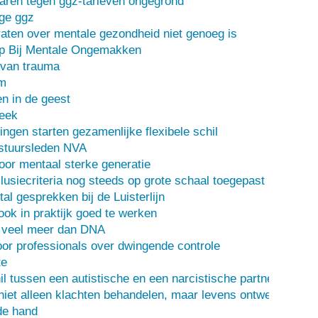
ren tegen ggz-tarieven ongegrond
ge ggz
ten over mentale gezondheid niet genoeg is
lp Bij Mentale Ongemakken
 van trauma
m
n in de geest
heek
ingen starten gezamenlijke flexibele schil
stuursleden NVA
oor mentaal sterke generatie
usiecriteria nog steeds op grote schaal toegepast
al gesprekken bij de Luisterlijn
 ook in praktijk goed te werken
s veel meer dan DNA
or professionals over dwingende controle
te
il tussen een autistische en een narcistische partner
iet alleen klachten behandelen, maar levens ontwerpen
de hand