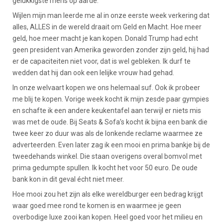
gelukkigste mens op aarde.
Wijlen mijn man leerde me al in onze eerste week verkering dat
alles, ALLES in de wereld draait om Geld en Macht. Hoe meer
geld, hoe meer macht je kan kopen. Donald Trump had echt
geen president van Amerika geworden zonder zijn geld, hij had
er de capaciteiten niet voor, dat is wel gebleken. Ik durf te
wedden dat hij dan ook een lelijke vrouw had gehad.
In onze welvaart kopen we ons helemaal suf. Ook ik probeer
me blij te kopen. Vorige week kocht ik mijn zesde paar gympies
en schafte ik een andere keukentafel aan terwijl er niets mis
was met de oude. Bij Seats & Sofa’s kocht ik bijna een bank die
twee keer zo duur was als de lonkende reclame waarmee ze
adverteerden. Even later zag ik een mooi en prima bankje bij de
tweedehands winkel. Die staan overigens overal bomvol met
prima gedumpte spullen. Ik kocht het voor 50 euro. De oude
bank kon in dit geval écht niet meer.
Hoe mooi zou het zijn als elke wereldburger een bedrag krijgt
waar goed mee rond te komen is en waarmee je geen
overbodige luxe zooi kan kopen. Heel goed voor het milieu en