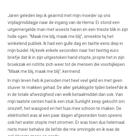
Jaren geleden liep ik gearmd met mijn moeder op ons
vrijdagmiddagje naar de ingang van de Hema. Er stond een
uitgemergelde man met woeste haren en een trieste blik in zijn
holle ogen. “Maak me blij, maak me blij”, smeekte hij het
winkelend publiek. Ik had een gulle dag en tastte eens diep in
mijn buidel. Hij keek enkele seconden naar het twintig euro
briefje dat ik in zijn uitgestoken hand stopte, propte het in zijn
broekzak en richtte zich weer tot de mensen die voorbijliepen.
“Maak me blij, maak me blij”, kermend.
In mijn leven heb ik perioden met heel veel geld en met geen
stuiver te makken gehad. De aller gelukkigste tijden beleefde ik
in de totale afwezigheid van welk betaalmiddel dan ook. Van
mijn laatste centen had ik een stuk Sunlight zeep gekocht om
onszelf, het wasgoed en het huis mee schoon te maken. De
elektriciteit was al een paar dagen afgesneden toen opeens
ook het water stopte met stromen. Er was toen dus helemaal
niets meer behalve de liefde die me omringde en ik was de