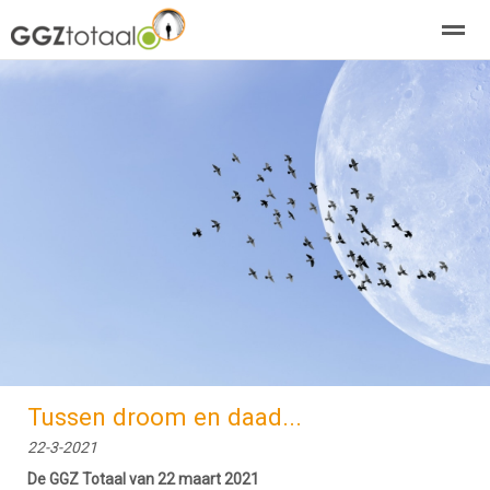
over GGZTotaal
abonneren
agenda
adverteren
E-mag
Home
Nieuws
Zoeken
Pagina's
E-
Tussen droom en daad...
22-3-2021
De GGZ Totaal van 22 maart 2021