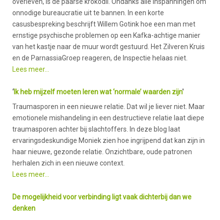
overleven, is de paarse krokodil. Ondanks alle inspanningen om
onnodige bureaucratie uit te bannen. In een korte
casusbespreking beschrijft Willem Gotink hoe een man met
ernstige psychische problemen op een Kafka-achtige manier
van het kastje naar de muur wordt gestuurd. Het Zilveren Kruis
en de ParnassiaGroep reageren, de Inspectie helaas niet.
Lees meer…
‘
Ik heb mijzelf moeten leren wat ‘normale’ waarden zijn
'
Traumasporen in een nieuwe relatie. Dat wil je liever niet. Maar
emotionele mishandeling in een destructieve relatie laat diepe
traumasporen achter bij slachtoffers. In deze blog laat
ervaringsdeskundige Moniek zien hoe ingrijpend dat kan zijn in
haar nieuwe, gezonde relatie. Onzichtbare, oude patronen
herhalen zich in een nieuwe context.
Lees meer…
De mogelijkheid voor verbinding ligt vaak dichterbij dan we
denken