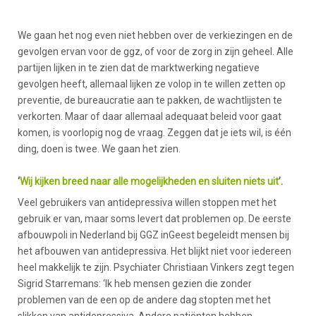
We gaan het nog even niet hebben over de verkiezingen en de
gevolgen ervan voor de ggz, of voor de zorg in zijn geheel. Alle
partijen lijken in te zien dat de marktwerking negatieve
gevolgen heeft, allemaal lijken ze volop in te willen zetten op
preventie, de bureaucratie aan te pakken, de wachtlijsten te
verkorten. Maar of daar allemaal adequaat beleid voor gaat
komen, is voorlopig nog de vraag. Zeggen dat je iets wil, is één
ding, doen is twee. We gaan het zien.
‘
Wij kijken breed naar alle mogelijkheden en sluiten niets uit
’.
Veel gebruikers van antidepressiva willen stoppen met het
gebruik er van, maar soms levert dat problemen op. De eerste
afbouwpoli in Nederland bij GGZ inGeest begeleidt mensen bij
het afbouwen van antidepressiva. Het blijkt niet voor iedereen
heel makkelijk te zijn. Psychiater Christiaan Vinkers zegt tegen
Sigrid Starremans: ‘Ik heb mensen gezien die zonder
problemen van de een op de andere dag stopten met het
slikken van antidepressiva. Andere patiënten hebben