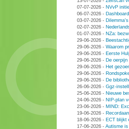
13-07-2026
-
Zelfscan v
07-07-2026
-
NVvP initie
06-07-2026
-
Dashboard
03-07-2026
-
Dilemma’s 
02-07-2026
-
Nederlands
01-07-2026
-
NZa: bezwa
29-06-2026
-
Beestachti
29-06-2026
-
Waarom pra
29-06-2026
-
Eerste Hu
29-06-2026
-
De oerpijn
29-06-2026
-
Het gezoe
29-06-2026
-
Rondspoke
29-06-2026
-
De bibliot
26-06-2026
-
Ggz-instell
25-06-2026
-
Nieuwe be
24-06-2026
-
NIP-plan v
23-06-2026
-
MIND: Excl
19-06-2026
-
Recordaant
18-06-2026
-
ECT blijkt
17-06-2026
-
Autisme i