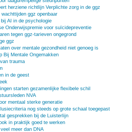
oor laagdrempelige steunpunten
ert herziene richtlijn Verplichte zorg in de ggz
 wachttijden ggz openbaar
bij AI in de psychologie
e Onderwijspremie voor suïcidepreventie
ren tegen ggz-tarieven ongegrond
ge ggz
ten over mentale gezondheid niet genoeg is
lp Bij Mentale Ongemakken
 van trauma
m
n in de geest
heek
ingen starten gezamenlijke flexibele schil
stuursleden NVA
oor mentaal sterke generatie
usiecriteria nog steeds op grote schaal toegepast
al gesprekken bij de Luisterlijn
 ook in praktijk goed te werken
s veel meer dan DNA