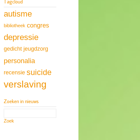
Tagcloud
autisme
congres
bibliotheek
depressie
gedicht
jeugdzorg
personalia
suicide
recensie
verslaving
Zoeken in nieuws
Zoek