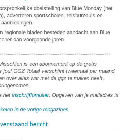
oorspronkelijke doelstelling van Blue Monday (het
n), adverteren sportscholen, reisbureau’s en
 aanbiedingen.
e en regionale bladen besteden aandacht aan Blue
ischer dan voorgaande jaren.
-----------------------------------------------------------
? Misschien is een abonnement op de gratis
or jou! GGZ Totaal verschijnt tweemaal per maand
n over alles wat met de ggz te maken heeft,
ooringenomen.
a het
inschrijffomulier
, Opgeven van je mailadres is
ikelen in de vorige magazines
.
ovenstaand bericht