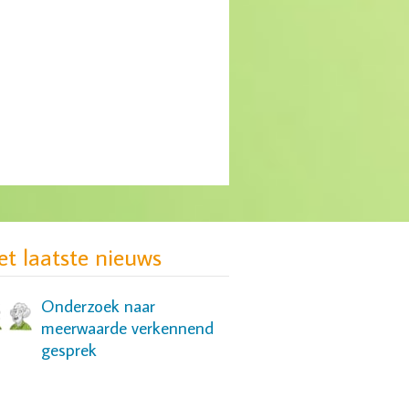
MIND: gebrek aan
passende zorg voor groep
jonge vrouwen
et laatste nieuws
Onderzoek naar
meerwaarde verkennend
gesprek