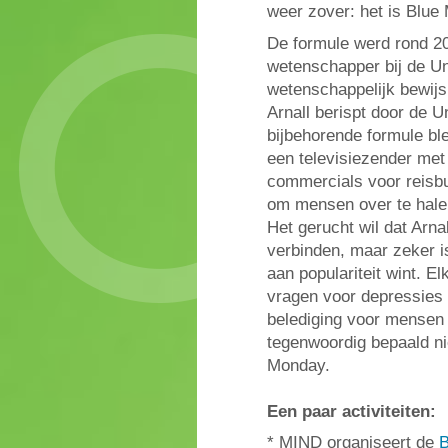
weer zover: het is Blue
De formule werd rond 200
wetenschapper bij de Uni
wetenschappelijk bewijs
Arnall berispt door de Un
bijbehorende formule ble
een televisiezender met
commercials voor reisb
om mensen over te halen
Het gerucht wil dat Arna
verbinden, maar zeker is
aan populariteit wint. E
vragen voor depressies
belediging voor mensen d
tegenwoordig bepaald ni
Monday.
Een paar activiteiten:
* MIND organiseert de
B