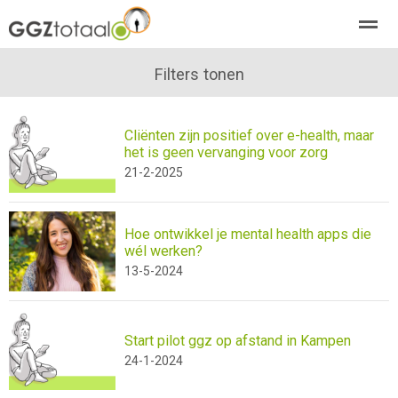
over GGZTotaal
abonneren
Filters tonen
agenda
adverteren
E-mag
Cliënten zijn positief over e-health, maar
Home
Nieuws
Zoeken
Pagina's
E-
het is geen vervanging voor zorg
21-2-2025
Hoe ontwikkel je mental health apps die
wél werken?
13-5-2024
Start pilot ggz op afstand in Kampen
24-1-2024