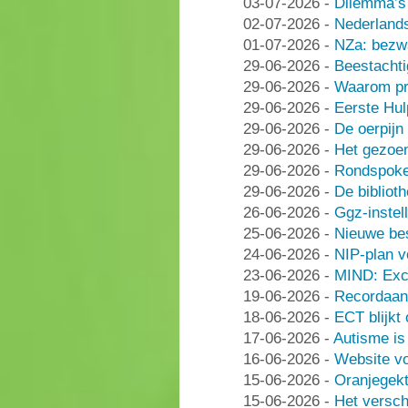
03-07-2026
-
Dilemma’s 
02-07-2026
-
Nederlands
01-07-2026
-
NZa: bezwa
29-06-2026
-
Beestachti
29-06-2026
-
Waarom pra
29-06-2026
-
Eerste Hu
29-06-2026
-
De oerpijn
29-06-2026
-
Het gezoe
29-06-2026
-
Rondspoke
29-06-2026
-
De bibliot
26-06-2026
-
Ggz-instell
25-06-2026
-
Nieuwe be
24-06-2026
-
NIP-plan v
23-06-2026
-
MIND: Excl
19-06-2026
-
Recordaant
18-06-2026
-
ECT blijkt
17-06-2026
-
Autisme i
16-06-2026
-
Website vo
15-06-2026
-
Oranjegek
15-06-2026
-
Het versch