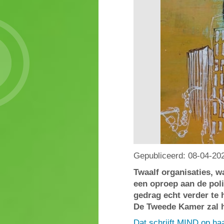
Gepubliceerd:
08-04-20
Twaalf organisaties, 
een oproep aan de po
gedrag echt verder te 
De Tweede Kamer zal h
Dat schrijft MIND op ha