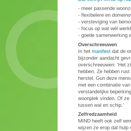
- meer passende woonz
- flexibelere en domeino
- versteviging van bemo
- focus op wat wél werkt
- goede samenwerking en
Overschreeuwen
In het
manifest
dat de or
bijzonder aandacht gev
overschreeuwen: ‘Het zi
hebben. Ze hebben rust
herstel. Gun deze mense
met een combinatie van
verstandelijke beperkin
woonplek vinden. Of ze k
tussen wal en schip.’
Zelfredzaamheid
MIND heeft ook zelf ee
wijzen ze erop dat hulp 