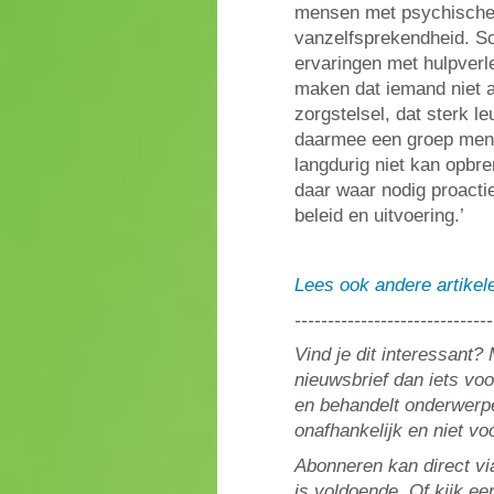
mensen met psychische 
vanzelfsprekendheid. Sc
ervaringen met hulpverl
maken dat iemand niet alt
zorgstelsel, dat sterk le
daarmee een groep mensen
langdurig niet kan opbr
daar waar nodig proacti
beleid en uitvoering.’
Lees ook andere artike
------------------------------
Vind je dit interessant
nieuwsbrief dan iets vo
en behandelt onderwerpe
onafhankelijk en niet v
Abonneren kan direct vi
is voldoende. Of kijk ee