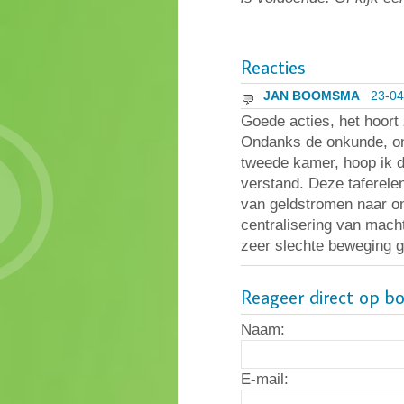
Reacties
JAN BOOMSMA
23-04
Goede acties, het hoort z
Ondanks de onkunde, on
tweede kamer, hoop ik d
verstand. Deze taferele
van geldstromen naar o
centralisering van macht
zeer slechte beweging 
Reageer direct op b
Naam:
E-mail: