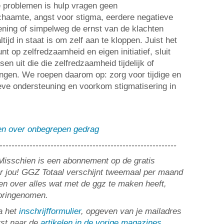
problemen is hulp vragen geen
haamte, angst voor stigma, eerdere negatieve
ening of simpelweg de ernst van de klachten
ijd in staat is om zelf aan te kloppen. Juist het
unt op zelfredzaamheid en eigen initiatief, sluit
 uit die die zelfredzaamheid tijdelijk of
engen. We roepen daarom op: zorg voor tijdige en
eve ondersteuning en voorkom stigmatisering in
len over onbegrepen gedrag
-----------------------------------------------------------
? Misschien is een abonnement op de gratis
or jou! GGZ Totaal verschijnt tweemaal per maand
n over alles wat met de ggz te maken heeft,
ooringenomen.
a het
inschrijfformulier
, opgeven van je mailadres
rst naar de
artikelen in de vorige magazines
.