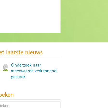
MIND: gebrek aan
passende zorg voor groep
jonge vrouwen
et laatste nieuws
Onderzoek naar
meerwaarde verkennend
gesprek
oeken
Onderzoek naar slaap- en
cognitieve problemen bij
mensen met een