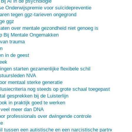
bij AI in de psychologie
e Onderwijspremie voor suïcidepreventie
ren tegen ggz-tarieven ongegrond
ge ggz
ten over mentale gezondheid niet genoeg is
lp Bij Mentale Ongemakken
 van trauma
m
n in de geest
heek
ingen starten gezamenlijke flexibele schil
stuursleden NVA
oor mentaal sterke generatie
usiecriteria nog steeds op grote schaal toegepast
al gesprekken bij de Luisterlijn
 ook in praktijk goed te werken
s veel meer dan DNA
or professionals over dwingende controle
te
il tussen een autistische en een narcistische partner