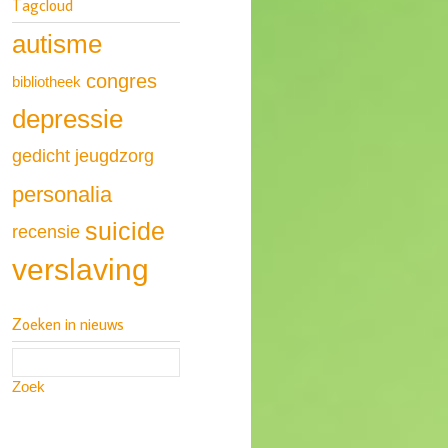
Tagcloud
autisme
congres
bibliotheek
depressie
gedicht
jeugdzorg
personalia
suicide
recensie
verslaving
Zoeken in nieuws
Zoek