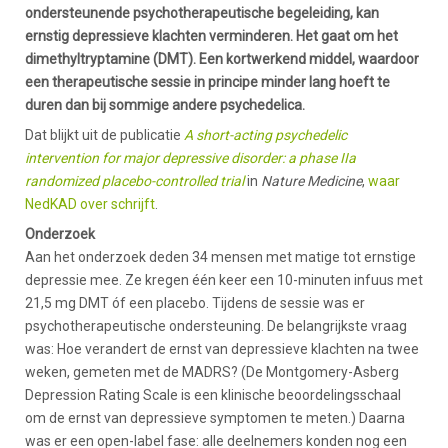
ondersteunende psychotherapeutische begeleiding, kan
ernstig depressieve klachten verminderen. Het gaat om het
dimethyltryptamine (DMT). Een kortwerkend middel, waardoor
een therapeutische sessie in principe minder lang hoeft te
duren dan bij sommige andere psychedelica.
Dat blijkt uit de publicatie
A short-acting psychedelic
intervention for major depressive disorder: a phase IIa
randomized placebo-controlled trial
in
Nature Medicine
,
waar
NedKAD over schrijft
.
Onderzoek
Aan het onderzoek deden 34 mensen met matige tot ernstige
depressie mee. Ze kregen één keer een 10-minuten infuus met
21,5 mg DMT óf een placebo. Tijdens de sessie was er
psychotherapeutische ondersteuning. De belangrijkste vraag
was: Hoe verandert de ernst van depressieve klachten na twee
weken, gemeten met de MADRS? (De Montgomery-Asberg
Depression Rating Scale is een klinische beoordelingsschaal
om de ernst van depressieve symptomen te meten.) Daarna
was er een open-label fase: alle deelnemers konden nog een