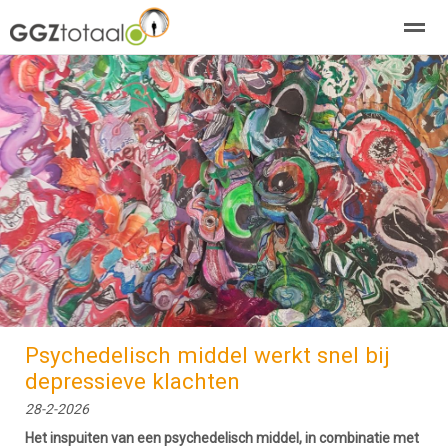
over GGZTotaal
abonneren
agenda
adverteren
E-mag
Home
Nieuws
Zoeken
Pagina's
E-
Psychedelisch middel werkt snel bij
depressieve klachten
28-2-2026
Het inspuiten van een psychedelisch middel, in combinatie met