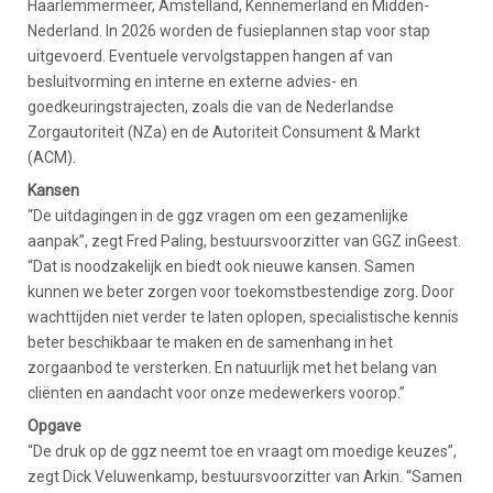
Haarlemmermeer, Amstelland, Kennemerland en Midden-
Nederland. In 2026 worden de fusieplannen stap voor stap
uitgevoerd. Eventuele vervolgstappen hangen af van
besluitvorming en interne en externe advies- en
goedkeuringstrajecten, zoals die van de Nederlandse
Zorgautoriteit (NZa) en de Autoriteit Consument & Markt
(ACM).
Kansen
“De uitdagingen in de ggz vragen om een gezamenlijke
aanpak”, zegt Fred Paling, bestuursvoorzitter van GGZ inGeest.
“Dat is noodzakelijk en biedt ook nieuwe kansen. Samen
kunnen we beter zorgen voor toekomstbestendige zorg. Door
wachttijden niet verder te laten oplopen, specialistische kennis
beter beschikbaar te maken en de samenhang in het
zorgaanbod te versterken. En natuurlijk met het belang van
cliënten en aandacht voor onze medewerkers voorop.”
Opgave
“De druk op de ggz neemt toe en vraagt om moedige keuzes”,
zegt Dick Veluwenkamp, bestuursvoorzitter van Arkin. “Samen