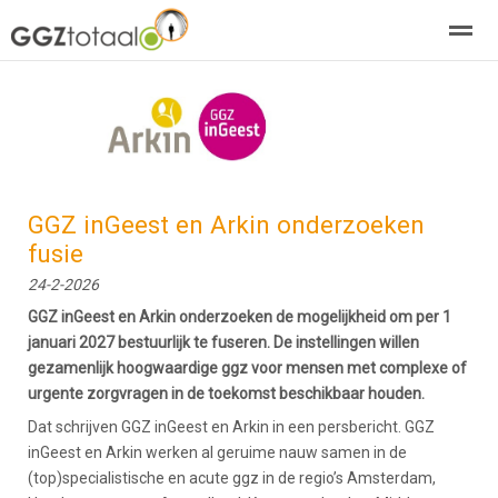
over GGZTotaal
abonneren
agenda
adverteren
E-mag
Home
Nieuws
Zoeken
Pagina's
E-
GGZ inGeest en Arkin onderzoeken
fusie
24-2-2026
GGZ inGeest en Arkin onderzoeken de mogelijkheid om per 1
januari 2027 bestuurlijk te fuseren. De instellingen willen
gezamenlijk hoogwaardige ggz voor mensen met complexe of
urgente zorgvragen in de toekomst beschikbaar houden.
Dat schrijven GGZ inGeest en Arkin in een persbericht. GGZ
inGeest en Arkin werken al geruime nauw samen in de
(top)specialistische en acute ggz in de regio’s Amsterdam,