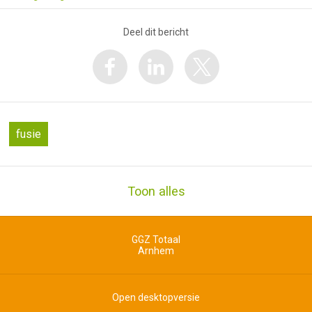
Deel dit bericht
fusie
Toon alles
GGZ Totaal
Arnhem
Open desktopversie