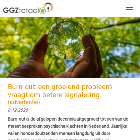
over GGZTotaal
abonneren
agenda
adverteren
E-mag
Home
Nieuws
Zoeken
Pagina's
E-
Burn-out: een groeiend probleem
vraagt om betere signalering
(advertentie)
8-12-2025
Burn-out is de afgelopen decennia uitgegroeid tot een van de
meest besproken psychische klachten in Nederland. Jaarlijks
vallen honderdduizenden mensen langdurig uit door