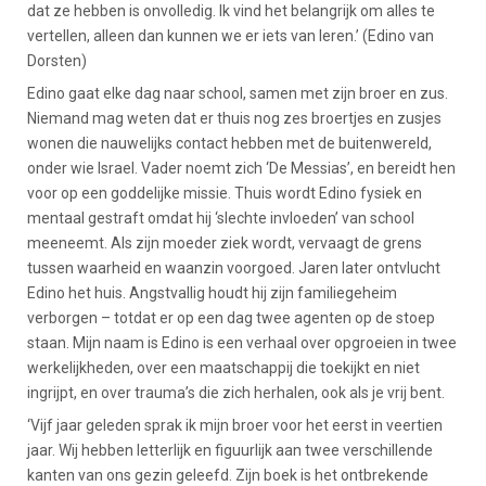
dat ze hebben is onvolledig. Ik vind het belangrijk om alles te
vertellen, alleen dan kunnen we er iets van leren.’ (Edino van
Dorsten)
Edino gaat elke dag naar school, samen met zijn broer en zus.
Niemand mag weten dat er thuis nog zes broertjes en zusjes
wonen die nauwelijks contact hebben met de buitenwereld,
onder wie Israel. Vader noemt zich ‘De Messias’, en bereidt hen
voor op een goddelijke missie. Thuis wordt Edino fysiek en
mentaal gestraft omdat hij ‘slechte invloeden’ van school
meeneemt. Als zijn moeder ziek wordt, vervaagt de grens
tussen waarheid en waanzin voorgoed. Jaren later ontvlucht
Edino het huis. Angstvallig houdt hij zijn familiegeheim
verborgen – totdat er op een dag twee agenten op de stoep
staan. Mijn naam is Edino is een verhaal over opgroeien in twee
werkelijkheden, over een maatschappij die toekijkt en niet
ingrijpt, en over trauma’s die zich herhalen, ook als je vrij bent.
‘Vijf jaar geleden sprak ik mijn broer voor het eerst in veertien
jaar. Wij hebben letterlijk en figuurlijk aan twee verschillende
kanten van ons gezin geleefd. Zijn boek is het ontbrekende