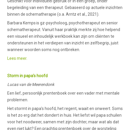
Geschikt voor individueel gebruik of in een groep, onder
begeleiding van een therapeut. Gebaseerd op actuele inzichten
binnen de schematherapie (o.a. Arntz et al., 2021).
Barbara Kemps is gz-psycholoog, psychotherapeut en senior
schematherapeut. Vanuit haar praktijk merkte zij hoe helpend
een visueel en inhoudelijk werkboek kan zijn om cliënten te
ondersteunen in het verdiepen van inzicht en zelfbegrip, juist
wanneer woorden soms nog ontbreken.
Lees meer.
Storm in papa’s hoofd
Lucas van de Meerendonk
Een lief, persoonlijk prentenboek over een vader met mentale
problemen.
Het stormt in papa's hoofd, het regent, waait en onweert. Soms
is het zo erg dat het dondert in huis. Het liefst wil papa schuilen
voor het noodweer, samen met zijn dochter, maar wat als dat
even niet lukt? Een prachtig prentenboek over de worsteling