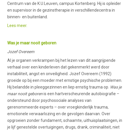
Centrum van de K.U.Leuven, campus Kortenberg. Hij is opleider
en supervisor in de gezinstherapie in verschillendecentra in
binnen- en buitenland.
Lees meer.
Was je maar nooit geboren
Jozef Overeem
Al je organen verkrampen bij het lezen van dit aangrijpende
verhaal over een kinderleven dat gekenmerkt werd door
instabiliteit, angst en onveiligheid. Jozef Overeem (1992)
groeide op bij een moeder met ernstige psychische problemen.
Hij belandde in pleeggezinnen en liep ernstig trauma op.
Was je
maar nooit geboren
is een hartverscheurende autobiografie –
ondersteund door psychosociale analyses van
gerenommeerde experts – over vroegkinderlijk trauma,
emotionele verwaarlozing en de gevolgen daarvan. Over
opgroeien zonder fundament, schaamte, uithuisplaatsingen, in
je lijf genestelde overtuigingen, drugs, drank, criminaliteit, niet