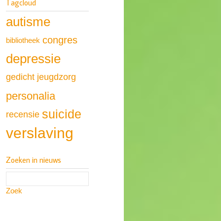
Tagcloud
autisme
congres
bibliotheek
depressie
gedicht
jeugdzorg
personalia
suicide
recensie
verslaving
Zoeken in nieuws
Zoek