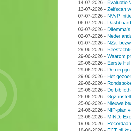
14-07-2026
-
Evaluatie 
13-07-2026
-
Zelfscan v
07-07-2026
-
NVvP initie
06-07-2026
-
Dashboard
03-07-2026
-
Dilemma’s 
02-07-2026
-
Nederlands
01-07-2026
-
NZa: bezwa
29-06-2026
-
Beestachti
29-06-2026
-
Waarom pra
29-06-2026
-
Eerste Hu
29-06-2026
-
De oerpijn
29-06-2026
-
Het gezoe
29-06-2026
-
Rondspoke
29-06-2026
-
De bibliot
26-06-2026
-
Ggz-instell
25-06-2026
-
Nieuwe be
24-06-2026
-
NIP-plan v
23-06-2026
-
MIND: Excl
19-06-2026
-
Recordaant
18-06-2026
-
ECT blijkt