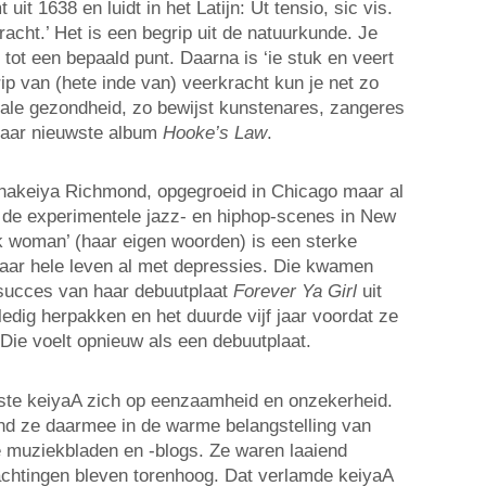
 uit 1638 en luidt in het Latijn: Ut tensio, sic vis.
kracht.’ Het is een begrip uit de natuurkunde. Je
 tot een bepaald punt. Daarna is ‘ie stuk en veert
rip van (hete inde van) veerkracht kun je net zo
ale gezondheid, zo bewijst kunstenares, zangeres
haar nieuwste album
Hooke’s Law
.
Chakeiya Richmond, opgegroeid in Chicago maar al
 de experimentele jazz- en hiphop-scenes in New
ck woman’ (haar eigen woorden) is een sterke
aar hele leven al met depressies. Die kwamen
t succes van haar debuutplaat
Forever Ya Girl
uit
edig herpakken en het duurde vijf jaar voordat ze
Die voelt opnieuw als een debuutplaat.
ste keiyaA zich op eenzaamheid en onzekerheid.
ond ze daarmee in de warme belangstelling van
e muziekbladen en -blogs. Ze waren laaiend
chtingen bleven torenhoog. Dat verlamde keiyaA