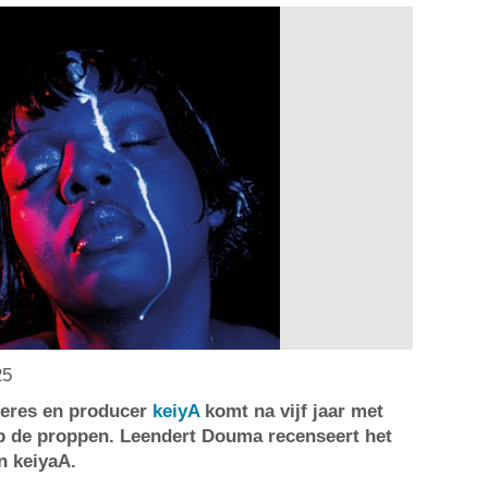
25
geres en producer
keiyA
komt na vijf jaar met
op de proppen. Leendert Douma recenseert het
n keiyaA.