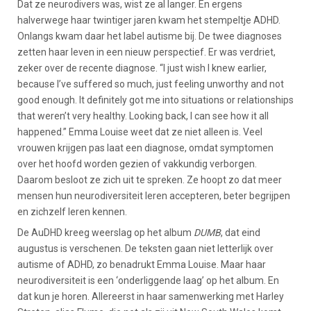
Dat ze neurodivers was, wist ze al langer. En ergens
halverwege haar twintiger jaren kwam het stempeltje ADHD.
Onlangs kwam daar het label autisme bij. De twee diagnoses
zetten haar leven in een nieuw perspectief. Er was verdriet,
zeker over de recente diagnose. “I just wish I knew earlier,
because I’ve suffered so much, just feeling unworthy and not
good enough. It definitely got me into situations or relationships
that weren’t very healthy. Looking back, I can see how it all
happened.” Emma Louise weet dat ze niet alleen is. Veel
vrouwen krijgen pas laat een diagnose, omdat symptomen
over het hoofd worden gezien of vakkundig verborgen.
Daarom besloot ze zich uit te spreken. Ze hoopt zo dat meer
mensen hun neurodiversiteit leren accepteren, beter begrijpen
en zichzelf leren kennen.
De AuDHD kreeg weerslag op het album
DUMB
, dat eind
augustus is verschenen. De teksten gaan niet letterlijk over
autisme of ADHD, zo benadrukt Emma Louise. Maar haar
neurodiversiteit is een ‘onderliggende laag’ op het album. En
dat kun je horen. Allereerst in haar samenwerking met Harley