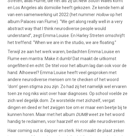
Streten, alias Flume, die net als zij uit New South Wales komt
en Los Angeles als domicilie heeft gekozen. Ze kende hem al
van een samenwerking uit 2022 (het nummer
Hollow
op het
album Palaces van Flume). “We get along really well in a very
abstract way that I think neurodiverse people would
understand”, zegt Emma Louise. En Harley Streten omschrijft
het treffend: “When we are in the studio, we are floating.”
Terwijl ze aan het werk waren, bedachten Emma Louise en
Flume een mantra: Make it dumb! Dat maakt de uitkomst
ongefilterd en echt. De titel voor het album lag dan ook voor de
hand. Alhoewel? Emma Louise heeft veel gesproken met
andere neurodiverse mensen om te checken of het woord
‘dom’ geen stigma zou zijn. Zo had zij het namelijk wel ervaren
toen ze nog niks wist over haar diagnoses. Op school voelde ze
zich wel degelijk dom. Ze worstelde met zichzelf, vergat
dingen en deed er het zwijgen toe om er maar een beetje bij te
kunnen horen. Maar met het album
DUMB
weet ze het woord
handig te reclaimen, voor haarzelf en voor alle neurodiversen.
Haar coming out is dapper en sterk. Het maakt de plaat zeker