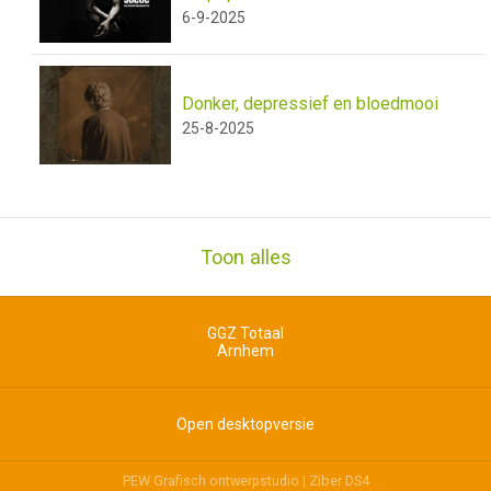
6-9-2025
Donker, depressief en bloedmooi
25-8-2025
Toon alles
GGZ Totaal
Arnhem
Open desktopversie
PEW Grafisch ontwerpstudio |
Ziber DS4