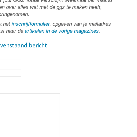
or jou! GGZ Totaal verschijnt tweemaal per maand
n over alles wat met de ggz te maken heeft,
ooringenomen.
a het
inschrijfformulier
, opgeven van je mailadres
rst naar de
artikelen in de vorige magazines
.
ovenstaand bericht