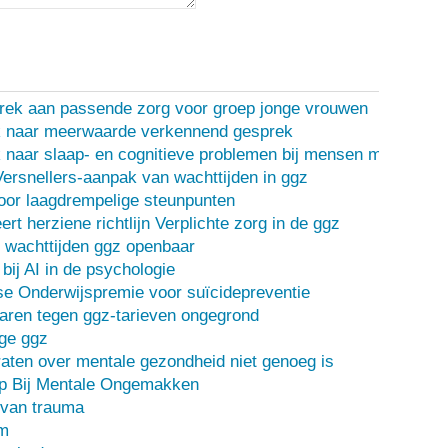
rek aan passende zorg voor groep jonge vrouwen
 naar meerwaarde verkennend gesprek
naar slaap- en cognitieve problemen bij mensen met een d
Versnellers-aanpak van wachttijden in ggz
oor laagdrempelige steunpunten
ert herziene richtlijn Verplichte zorg in de ggz
 wachttijden ggz openbaar
bij AI in de psychologie
e Onderwijspremie voor suïcidepreventie
ren tegen ggz-tarieven ongegrond
ge ggz
ten over mentale gezondheid niet genoeg is
lp Bij Mentale Ongemakken
 van trauma
m