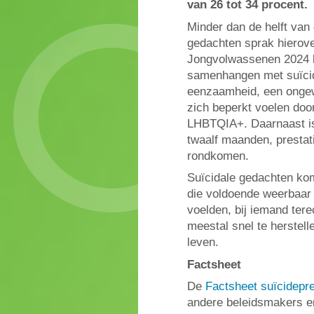
van 26 tot 34 procent.
Minder dan de helft van
gedachten sprak hierov
Jongvolwassenen 2024 la
samenhangen met suïcid
eenzaamheid, een onge
zich beperkt voelen door
LHBTQIA+. Daarnaast is
twaalf maanden, prestat
rondkomen.
Suïcidale gedachten ko
die voldoende weerbaar z
voelden, bij iemand ter
meestal snel te herstell
leven.
Factsheet
De
Factsheet suïcidepr
andere beleidsmakers en