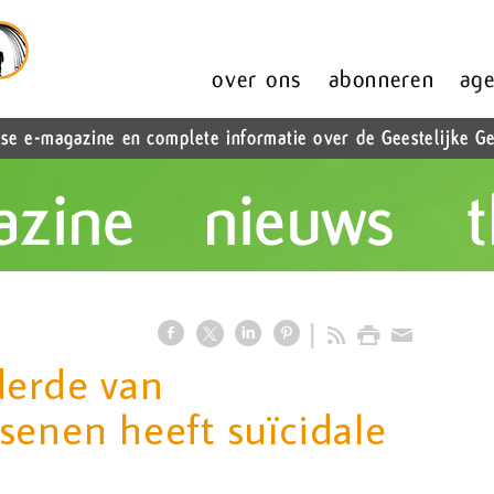
derde van
senen heeft suïcidale