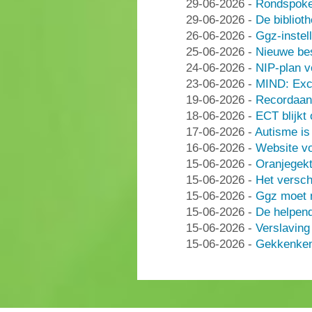
29-06-2026
-
Rondspoke
29-06-2026
-
De bibliot
26-06-2026
-
Ggz-instell
25-06-2026
-
Nieuwe be
24-06-2026
-
NIP-plan v
23-06-2026
-
MIND: Excl
19-06-2026
-
Recordaant
18-06-2026
-
ECT blijkt
17-06-2026
-
Autisme i
16-06-2026
-
Website vo
15-06-2026
-
Oranjegek
15-06-2026
-
Het versch
15-06-2026
-
Ggz moet n
15-06-2026
-
De helpen
15-06-2026
-
Verslaving
15-06-2026
-
Gekkenken