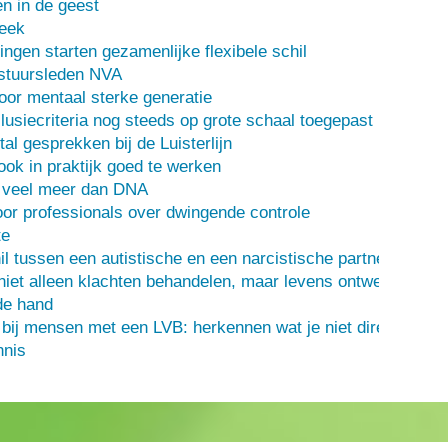
n in de geest
heek
ingen starten gezamenlijke flexibele schil
stuursleden NVA
oor mentaal sterke generatie
usiecriteria nog steeds op grote schaal toegepast
al gesprekken bij de Luisterlijn
 ook in praktijk goed te werken
s veel meer dan DNA
or professionals over dwingende controle
te
il tussen een autistische en een narcistische partner
iet alleen klachten behandelen, maar levens ontwerpen
de hand
 bij mensen met een LVB: herkennen wat je niet direct ziet
nis