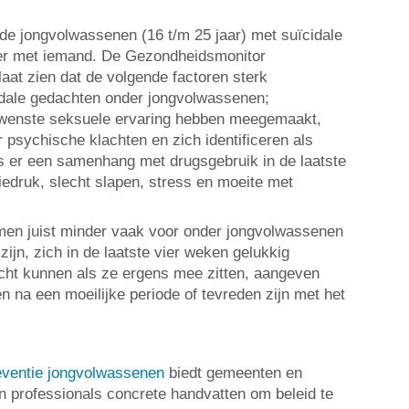
 de jongvolwassenen (16 t/m 25 jaar) met suïcidale
er met iemand. De Gezondheidsmonitor
at zien dat de volgende factoren sterk
ale gedachten onder jongvolwassenen;
wenste seksuele ervaring hebben meegemaakt,
 psychische klachten en zich identificeren als
 er een samenhang met drugsgebruik in de laatste
iedruk, slecht slapen, stress en moeite met
men juist minder vaak voor onder jongvolwassenen
ijn, zich in de laatste vier weken gelukkig
echt kunnen als ze ergens mee zitten, aangeven
en na een moeilijke periode of tevreden zijn met het
eventie jongvolwassenen
biedt gemeenten en
 professionals concrete handvatten om beleid te