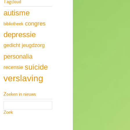
Tagcloud
autisme
congres
bibliotheek
depressie
gedicht
jeugdzorg
personalia
suicide
recensie
verslaving
Zoeken in nieuws
Zoek