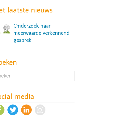
jonge vrouwen
et laatste nieuws
Onderzoek naar
meerwaarde verkennend
gesprek
oeken
Onderzoek naar slaap- en
cognitieve problemen bij
mensen met een
depressie
ocial media
Evaluatie Versnellers-
aanpak van wachttijden in
ggz