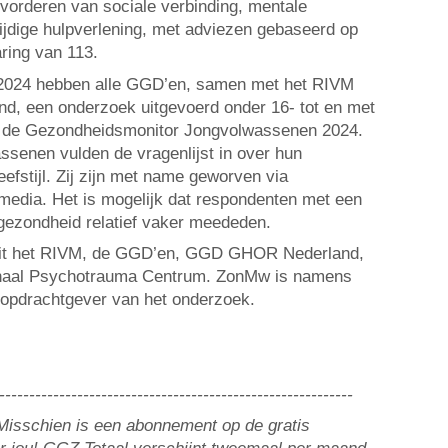
evorderen van sociale verbinding, mentale
tijdige hulpverlening, met adviezen gebaseerd op
aring van 113.
li 2024 hebben alle GGD’en, samen met het RIVM
 een onderzoek uitgevoerd onder 16- tot en met
d: de Gezondheidsmonitor Jongvolwassenen 2024.
senen vulden de vragenlijst in over hun
eefstijl. Zij zijn met name geworven via
 media. Het is mogelijk dat respondenten met een
 gezondheid relatief vaker meededen.
it het RIVM, de GGD’en, GGD GHOR Nederland,
onaal Psychotrauma Centrum. ZonMw is namens
 opdrachtgever van het onderzoek.
-----------------------------------------------------------
? Misschien is een abonnement op de gratis