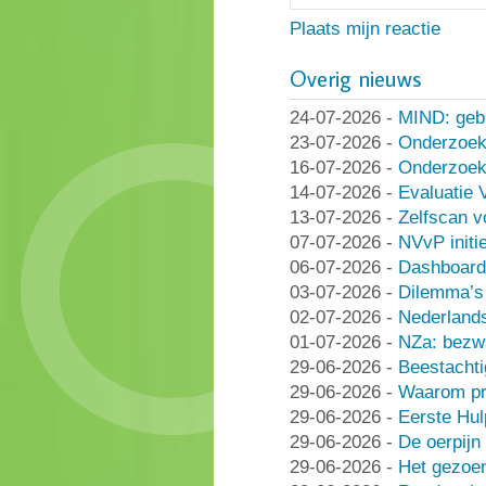
Plaats mijn reactie
Overig nieuws
24-07-2026
-
MIND: geb
23-07-2026
-
Onderzoek
16-07-2026
-
Onderzoek 
14-07-2026
-
Evaluatie 
13-07-2026
-
Zelfscan v
07-07-2026
-
NVvP initie
06-07-2026
-
Dashboard
03-07-2026
-
Dilemma’s 
02-07-2026
-
Nederlands
01-07-2026
-
NZa: bezwa
29-06-2026
-
Beestachti
29-06-2026
-
Waarom pra
29-06-2026
-
Eerste Hu
29-06-2026
-
De oerpijn
29-06-2026
-
Het gezoe