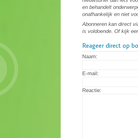
nieuwsbrief dan iets vo
en behandelt onderwerpe
onafhankelijk en niet v
Abonneren kan direct vi
is voldoende. Of kijk ee
Reageer direct op b
Naam:
E-mail:
Reactie: