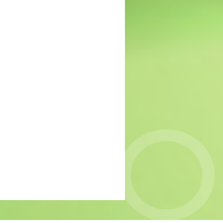
MIND: gebrek aan
passende zorg voor groep