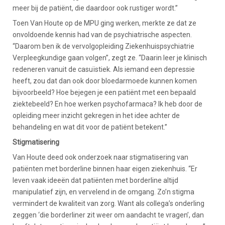
meer bij de patiënt, die daardoor ook rustiger wordt.”
Toen Van Houte op de MPU ging werken, merkte ze dat ze
onvoldoende kennis had van de psychiatrische aspecten.
“Daarom ben ik de vervolgopleiding Ziekenhuispsychiatrie
Verpleegkundige gaan volgen”, zegt ze. “Daarin leer je klinisch
redeneren vanuit de casuïstiek. Als iemand een depressie
heeft, zou dat dan ook door bloedarmoede kunnen komen
bijvoorbeeld? Hoe bejegen je een patiënt met een bepaald
ziektebeeld? En hoe werken psychofarmaca? Ik heb door de
opleiding meer inzicht gekregen in het idee achter de
behandeling en wat dit voor de patiënt betekent.”
Stigmatisering
Van Houte deed ook onderzoek naar stigmatisering van
patiënten met borderline binnen haar eigen ziekenhuis. “Er
leven vaak ideeën dat patiënten met borderline altijd
manipulatief zijn, en vervelend in de omgang. Zo’n stigma
vermindert de kwaliteit van zorg. Want als collega’s onderling
zeggen ‘die borderliner zit weer om aandacht te vragen’, dan