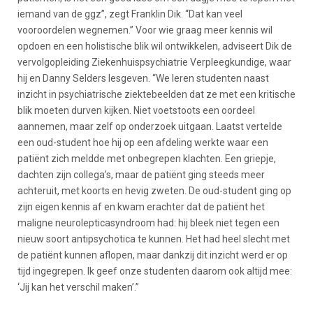
iemand van de ggz”, zegt Franklin Dik. “Dat kan veel
vooroordelen wegnemen.” Voor wie graag meer kennis wil
opdoen en een holistische blik wil ontwikkelen, adviseert Dik de
vervolgopleiding Ziekenhuispsychiatrie Verpleegkundige, waar
hij en Danny Selders lesgeven. “We leren studenten naast
inzicht in psychiatrische ziektebeelden dat ze met een kritische
blik moeten durven kijken. Niet voetstoots een oordeel
aannemen, maar zelf op onderzoek uitgaan. Laatst vertelde
een oud-student hoe hij op een afdeling werkte waar een
patiënt zich meldde met onbegrepen klachten. Een griepje,
dachten zijn collega’s, maar de patiënt ging steeds meer
achteruit, met koorts en hevig zweten. De oud-student ging op
zijn eigen kennis af en kwam erachter dat de patiënt het
maligne neurolepticasyndroom had: hij bleek niet tegen een
nieuw soort antipsychotica te kunnen. Het had heel slecht met
de patiënt kunnen aflopen, maar dankzij dit inzicht werd er op
tijd ingegrepen. Ik geef onze studenten daarom ook altijd mee:
‘Jij kan het verschil maken’.”