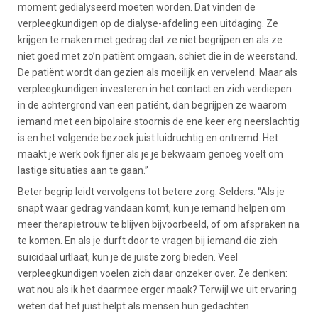
moment gedialyseerd moeten worden. Dat vinden de
verpleegkundigen op de dialyse-afdeling een uitdaging. Ze
krijgen te maken met gedrag dat ze niet begrijpen en als ze
niet goed met zo’n patiënt omgaan, schiet die in de weerstand.
De patiënt wordt dan gezien als moeilijk en vervelend. Maar als
verpleegkundigen investeren in het contact en zich verdiepen
in de achtergrond van een patiënt, dan begrijpen ze waarom
iemand met een bipolaire stoornis de ene keer erg neerslachtig
is en het volgende bezoek juist luidruchtig en ontremd. Het
maakt je werk ook fijner als je je bekwaam genoeg voelt om
lastige situaties aan te gaan.”
Beter begrip leidt vervolgens tot betere zorg. Selders: “Als je
snapt waar gedrag vandaan komt, kun je iemand helpen om
meer therapietrouw te blijven bijvoorbeeld, of om afspraken na
te komen. En als je durft door te vragen bij iemand die zich
suïcidaal uitlaat, kun je de juiste zorg bieden. Veel
verpleegkundigen voelen zich daar onzeker over. Ze denken:
wat nou als ik het daarmee erger maak? Terwijl we uit ervaring
weten dat het juist helpt als mensen hun gedachten