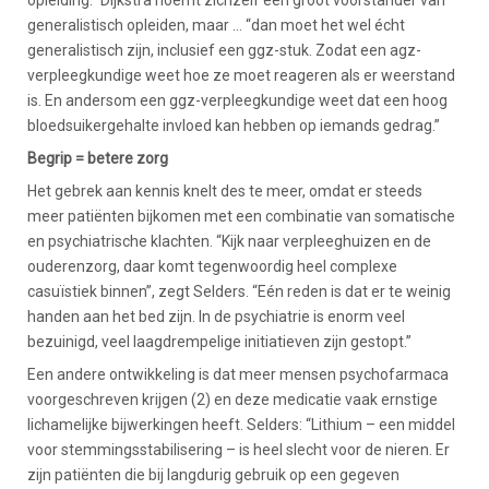
opleiding.” Dijkstra noemt zichzelf een groot voorstander van
generalistisch opleiden, maar ... “dan moet het wel écht
generalistisch zijn, inclusief een ggz-stuk. Zodat een agz-
verpleegkundige weet hoe ze moet reageren als er weerstand
is. En andersom een ggz-verpleegkundige weet dat een hoog
bloedsuikergehalte invloed kan hebben op iemands gedrag.”
Begrip = betere zorg
Het gebrek aan kennis knelt des te meer, omdat er steeds
meer patiënten bijkomen met een combinatie van somatische
en psychiatrische klachten. “Kijk naar verpleeghuizen en de
ouderenzorg, daar komt tegenwoordig heel complexe
casuïstiek binnen”, zegt Selders. “Eén reden is dat er te weinig
handen aan het bed zijn. In de psychiatrie is enorm veel
bezuinigd, veel laagdrempelige initiatieven zijn gestopt.”
Een andere ontwikkeling is dat meer mensen psychofarmaca
voorgeschreven krijgen (2) en deze medicatie vaak ernstige
lichamelijke bijwerkingen heeft. Selders: “Lithium – een middel
voor stemmingsstabilisering – is heel slecht voor de nieren. Er
zijn patiënten die bij langdurig gebruik op een gegeven