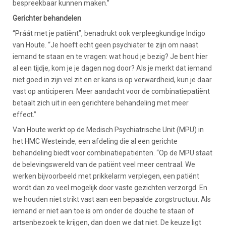
bespreekbaar kunnen maken.”
Gerichter behandelen
“Práát met je patiënt”, benadrukt ook verpleegkundige Indigo
van Houte. “Je hoeft echt geen psychiater te zijn om naast
iemand te staan en te vragen: wat houd je bezig? Je bent hier
al een tijdje, kom je je dagen nog door? Als je merkt dat iemand
niet goed in zijn vel zit en er kans is op verwardheid, kun je daar
vast op anticiperen. Meer aandacht voor de combinatiepatiënt
betaalt zich uit in een gerichtere behandeling met meer
effect.”
Van Houte werkt op de Medisch Psychiatrische Unit (MPU) in
het HMC Westeinde, een afdeling die al een gerichte
behandeling biedt voor combinatiepatiënten. “Op de MPU staat
de belevingswereld van de patiënt veel meer centraal. We
werken bijvoorbeeld met prikkelarm verplegen, een patiënt
wordt dan zo veel mogelijk door vaste gezichten verzorgd. En
we houden niet strikt vast aan een bepaalde zorgstructuur. Als
iemand er niet aan toe is om onder de douche te staan of
artsenbezoek te krijgen, dan doen we dat niet. De keuze ligt