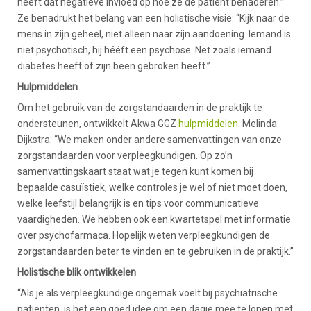
heeft dat negatieve invloed op hoe ze de patiënt benaderen.”
Ze benadrukt het belang van een holistische visie: “Kijk naar de
mens in zijn geheel, niet alleen naar zijn aandoening. Iemand is
niet psychotisch, hij hééft een psychose. Net zoals iemand
diabetes heeft of zijn been gebroken heeft.”
Hulpmiddelen
Om het gebruik van de zorgstandaarden in de praktijk te
ondersteunen, ontwikkelt Akwa GGZ
hulpmiddelen
. Melinda
Dijkstra: “We maken onder andere samenvattingen van onze
zorgstandaarden voor verpleegkundigen. Op zo’n
samenvattingskaart staat wat je tegen kunt komen bij
bepaalde casuïstiek, welke controles je wel of niet moet doen,
welke leefstijl belangrijk is en tips voor communicatieve
vaardigheden. We hebben ook een kwartetspel met informatie
over psychofarmaca. Hopelijk weten verpleegkundigen de
zorgstandaarden beter te vinden en te gebruiken in de praktijk.”
Holistische blik ontwikkelen
“Als je als verpleegkundige ongemak voelt bij psychiatrische
patiënten, is het een goed idee om een dagje mee te lopen met