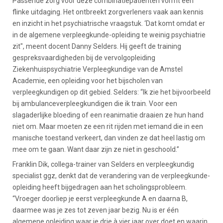
Passende zorg voor deze combinatiepatiënten vormt een
flinke uitdaging. Het ontbreekt zorgverleners vaak aan kennis
en inzicht in het psychiatrische vraagstuk. ‘Dat komt omdat er
in de algemene verpleegkunde-opleiding te weinig psychiatrie
zit", meent docent Danny Selders. Hij geeft de training
gespreksvaardigheden bij de vervolgopleiding
Ziekenhuispsychiatrie Verpleegkundige van de Amstel
Academie, een opleiding voor het bijscholen van
verpleegkundigen op dit gebied. Selders: “Ik zie het bijvoorbeeld
bij ambulanceverpleegkundigen die ik train. Voor een
slagaderlijke bloeding of een reanimatie draaien ze hun hand
niet om. Maar moeten ze een rit rijden met iemand die in een
manische toestand verkeert, dan vinden ze dat heel lastig om
mee om te gaan. Want daar zijn ze niet in geschoold.”
Franklin Dik, collega-trainer van Selders en verpleegkundig
specialist ggz, denkt dat de verandering van de verpleegkunde-
opleiding heeft bijgedragen aan het scholingsprobleem.
“Vroeger doorliep je eerst verpleegkunde A en daarna B,
daarmee was je zes tot zeven jaar bezig. Nu is er één
algemene opleiding waar je drie à vier jaar over doet en waarin