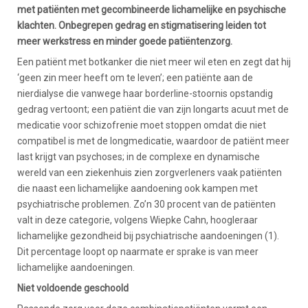
met patiënten met gecombineerde lichamelijke en psychische
klachten. Onbegrepen gedrag en stigmatisering leiden tot
meer werkstress en minder goede patiëntenzorg.
Een patiënt met botkanker die niet meer wil eten en zegt dat hij
‘geen zin meer heeft om te leven’; een patiënte aan de
nierdialyse die vanwege haar borderline-stoornis opstandig
gedrag vertoont; een patiënt die van zijn longarts acuut met de
medicatie voor schizofrenie moet stoppen omdat die niet
compatibel is met de longmedicatie, waardoor de patiënt meer
last krijgt van psychoses; in de complexe en dynamische
wereld van een ziekenhuis zien zorgverleners vaak patiënten
die naast een lichamelijke aandoening ook kampen met
psychiatrische problemen. Zo’n 30 procent van de patiënten
valt in deze categorie, volgens Wiepke Cahn, hoogleraar
lichamelijke gezondheid bij psychiatrische aandoeningen (1).
Dit percentage loopt op naarmate er sprake is van meer
lichamelijke aandoeningen.
Niet voldoende geschoold