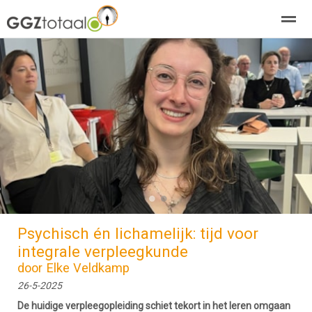
over GGZTotaal
abonneren
agenda
adverteren
E-mag
Home
Nieuws
Zoeken
Pagina's
E-
●
●
Psychisch én lichamelijk: tijd voor
integrale verpleegkunde
door Elke Veldkamp
26-5-2025
De huidige verpleegopleiding schiet tekort in het leren omgaan