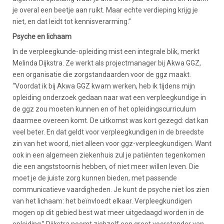
je overal een beetje aan ruikt. Maar echte verdieping krijg je
niet, en dat leidt tot kennisverarming.”
Psyche en lichaam
In de verpleegkunde-opleiding mist een integrale blik, merkt
Melinda Dijkstra. Ze werkt als projectmanager bij Akwa GGZ,
een organisatie die zorgstandaarden voor de ggz maakt.
“Voordat ik bij Akwa GGZ kwam werken, heb ik tijdens mijn
opleiding onderzoek gedaan naar wat een verpleegkundige in
de ggz zou moeten kunnen en of het opleidingscurriculum
daarmee overeen komt. De uitkomst was kort gezegd: dat kan
veel beter. En dat geldt voor verpleegkundigen in de breedste
zin van het woord, niet alleen voor ggz-verpleegkundigen. Want
ook in een algemeen ziekenhuis zul je patiënten tegenkomen
die een angststoornis hebben, of niet meer willen leven. Die
moet je de juiste zorg kunnen bieden, met passende
communicatieve vaardigheden. Je kunt de psyche niet los zien
van het lichaam: het beïnvloedt elkaar. Verpleegkundigen
mogen op dit gebied best wat meer uitgedaagd worden in de