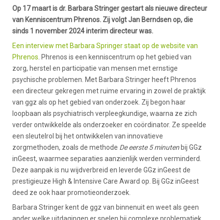
Op 17 maart is dr. Barbara Stringer gestart als nieuwe directeur
van Kenniscentrum Phrenos. Zij volgt Jan Berndsen op, die
sinds 1 november 2024 interim directeur was.
Een interview met Barbara Springer staat op de website van
Phrenos
. Phrenos is een kenniscentrum op het gebied van
zorg, herstel en participatie van mensen met ernstige
psychische problemen. Met Barbara Stringer heeft Phrenos
een directeur gekregen met ruime ervaring in zowel de praktijk
van ggz als op het gebied van onderzoek. Zij begon haar
loopbaan als psychiatrisch verpleegkundige, waarna ze zich
verder ontwikkelde als onderzoeker en coördinator. Ze speelde
een sleutelrol bij het ontwikkelen van innovatieve
zorgmethoden, zoals de methode
De eerste 5 minuten
bij GGz
inGeest, waarmee separaties aanzienlijk werden verminderd.
Deze aanpak is nu wijdverbreid en leverde GGz inGeest de
prestigieuze High & Intensive Care Award op. Bij GGz inGeest
deed ze ook haar promotieonderzoek.
Barbara Stringer kent de ggz van binnenuit en weet als geen
ander welke uitdagingen er spelen bij complexe problematiek.