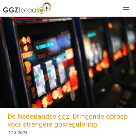
over GGZTotaal
abonneren
agenda
adverteren
E-mag
Home
Nieuws
Zoeken
Pagina's
E-
De Nederlandse ggz: Dringende oproep
voor strengere gokregulering
17-3-2025