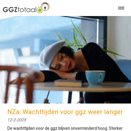
over GGZTotaal
abonneren
agenda
adverteren
E-mag
Home
Nieuws
Zoeken
Pagina's
E-
NZa: Wachttijden voor ggz weer langer
12-2-2025
De wachttijden voor de ggz blijven onverminderd hoog. Sterker