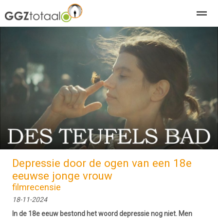
over GGZTotaal
abonneren
agenda
adverteren
E-mag
Home
Nieuws
Zoeken
Pagina's
E-
Depressie door de ogen van een 18e
eeuwse jonge vrouw
filmrecensie
18-11-2024
In de 18e eeuw bestond het woord depressie nog niet. Men