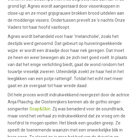
grond ligt. Agnes wordt aangestaard door vissenkoppen in
close-up en ze moet grijsgrauwe brokken brood uitdelen aan
de modderige vissers. Ondertussen prevelt ze ’s nachts Onze
Vaders tot haar hoofd vastloopt.
Agnes wordt behandeld voor haar ‘melancholie’, zoals het
destijds werd genoemd. Dat gebeurt op huiveringwekkende
wijze: er wordt een draadje door haar nek geregen. Dat moet
ze heen en weer bewegen als ze zich niet goed voelt. In plaats
van dat het enige verlichting biedt, gaat de wond rondom het
touwtje vreselijk zweren. Uiteindelijk zoekt ze haar heil in het
leeglikken van een potje rattengif. Totdat het echt niet meer
gaat en ze overgaat tot haar wrede daad.
Dit hele proces wordt indrukwekkend neergezet door de actrice
Anja Plaschg, die Oostenrijkers kennen als de gothic singer-
songwriter
Soap&Skin
. Zij was benaderd voor de soundtrack,
maar vond het verhaal zo indrukwekkend dat ze vroeg om de
hoofdrol te mogen spelen. Het bleek een gouden greep. Ze
speelt de toenemende waanzin met een onwerkelijke blik in
haar ogen. Zo sleept ze je mee het bad van de duivel in en