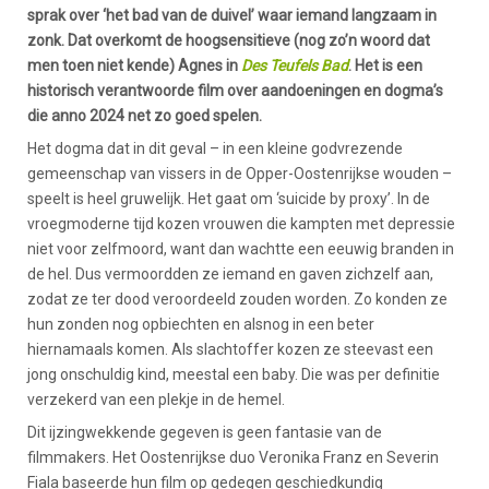
sprak over ‘het bad van de duivel’ waar iemand langzaam in
zonk. Dat overkomt de hoogsensitieve (nog zo’n woord dat
men toen niet kende) Agnes in
Des Teufels Bad
. Het is een
historisch verantwoorde film over aandoeningen en dogma’s
die anno 2024 net zo goed spelen.
Het dogma dat in dit geval – in een kleine godvrezende
gemeenschap van vissers in de Opper-Oostenrijkse wouden –
speelt is heel gruwelijk. Het gaat om ‘suicide by proxy’. In de
vroegmoderne tijd kozen vrouwen die kampten met depressie
niet voor zelfmoord, want dan wachtte een eeuwig branden in
de hel. Dus vermoordden ze iemand en gaven zichzelf aan,
zodat ze ter dood veroordeeld zouden worden. Zo konden ze
hun zonden nog opbiechten en alsnog in een beter
hiernamaals komen. Als slachtoffer kozen ze steevast een
jong onschuldig kind, meestal een baby. Die was per definitie
verzekerd van een plekje in de hemel.
Dit ijzingwekkende gegeven is geen fantasie van de
filmmakers. Het Oostenrijkse duo Veronika Franz en Severin
Fiala baseerde hun film op gedegen geschiedkundig