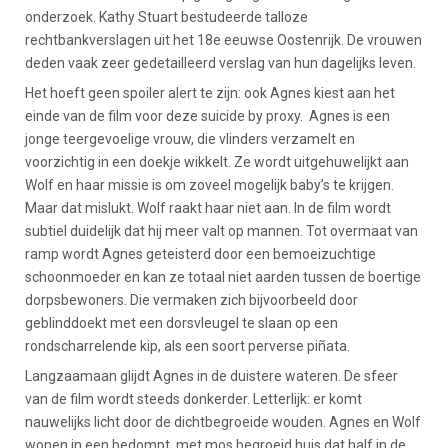
onderzoek. Kathy Stuart bestudeerde talloze
rechtbankverslagen uit het 18e eeuwse Oostenrijk. De vrouwen
deden vaak zeer gedetailleerd verslag van hun dagelijks leven.
Het hoeft geen spoiler alert te zijn: ook Agnes kiest aan het
einde van de film voor deze suicide by proxy. Agnes is een
jonge teergevoelige vrouw, die vlinders verzamelt en
voorzichtig in een doekje wikkelt. Ze wordt uitgehuwelijkt aan
Wolf en haar missie is om zoveel mogelijk baby’s te krijgen.
Maar dat mislukt. Wolf raakt haar niet aan. In de film wordt
subtiel duidelijk dat hij meer valt op mannen. Tot overmaat van
ramp wordt Agnes geteisterd door een bemoeizuchtige
schoonmoeder en kan ze totaal niet aarden tussen de boertige
dorpsbewoners. Die vermaken zich bijvoorbeeld door
geblinddoekt met een dorsvleugel te slaan op een
rondscharrelende kip, als een soort perverse piñata.
Langzaamaan glijdt Agnes in de duistere wateren. De sfeer
van de film wordt steeds donkerder. Letterlijk: er komt
nauwelijks licht door de dichtbegroeide wouden. Agnes en Wolf
wonen in een bedompt, met mos begroeid huis dat half in de