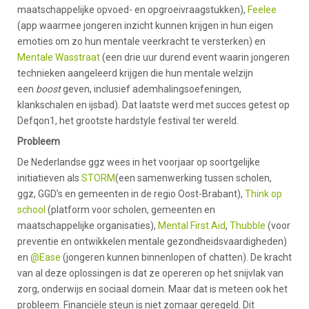
maatschappelijke opvoed- en opgroeivraagstukken),
Feelee
(app waarmee jongeren inzicht kunnen krijgen in hun eigen
emoties om zo hun mentale veerkracht te versterken) en
Mentale Wasstraat
(een drie uur durend event waarin jongeren
technieken aangeleerd krijgen die hun mentale welzijn
een
boost
geven, inclusief ademhalingsoefeningen,
klankschalen en ijsbad). Dat laatste werd met succes getest op
Defqon1, het grootste hardstyle festival ter wereld.
Probleem
De Nederlandse ggz wees in het voorjaar op soortgelijke
initiatieven als
STORM
(een samenwerking tussen scholen,
ggz, GGD’s en gemeenten in de regio Oost-Brabant),
Think op
school
(platform voor scholen, gemeenten en
maatschappelijke organisaties),
Mental First Aid
,
Thubble
(voor
preventie en ontwikkelen mentale gezondheidsvaardigheden)
en
@Ease
(jongeren kunnen binnenlopen of chatten). De kracht
van al deze oplossingen is dat ze opereren op het snijvlak van
zorg, onderwijs en sociaal domein. Maar dat is meteen ook het
probleem. Financiële steun is niet zomaar geregeld. Dit