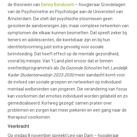
de theorieën van
Denny Borsboom
– hoogleraar Grondslagen
van de Psychometrie en Psychologie aan de Universiteit van
Amsterdam. Die stelt dat psychische stoornissen geen
geïsoleerde aandoeningen zijn, maar complexe netwerken van
symptomen die elkaar kunnen besmetten. Dat speelt zeker bij
tieners en adolescenten, die kwetsbaar zijn en bij hun
identiteitsvorming juist extra gevoelig voor sociale
beïnvloeding. Dat heeft effect op de mentale gezondheid,
vooral bij meisjes. Van ’t Land pleit ervoor dat er binnen
overheidsprogramma’s als
De Gezonde School
en het
Landelijk
Kader Studentenwelzijn 2023-2030
meer aandacht komt voor
de invloed van sociale groepen en netwerken op individueel
mentaal welbevinden van jongeren. Die verandering van focus
kan voorkomen dat emoties individueel worden gelabeld en zo
gemedicaliseerd. Kortweg gezegd: samen praten over
problemen en zorgen kan meer piekeren en een gang naar de
therapeut voorkomen.
Veerkracht
Op vrijdag 8 november spreekt Levi van Dam – hoogleraar