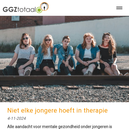
over GGZTotaal
abonneren
agenda
adverteren
E-mag
Home
Nieuws
Zoeken
Pagina's
E-
Niet elke jongere hoeft in therapie
4-11-2024
Alle aandacht voor mentale gezondheid onder jongeren is