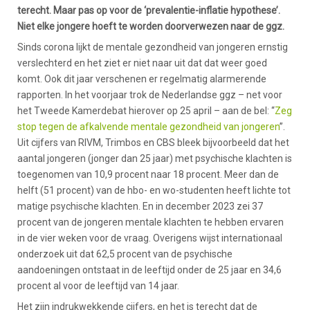
terecht. Maar pas op voor de ‘prevalentie-inflatie hypothese’.
Niet elke jongere hoeft te worden doorverwezen naar de ggz.
Sinds corona lijkt de mentale gezondheid van jongeren ernstig
verslechterd en het ziet er niet naar uit dat dat weer goed
komt. Ook dit jaar verschenen er regelmatig alarmerende
rapporten. In het voorjaar trok de Nederlandse ggz – net voor
het Tweede Kamerdebat hierover op 25 april – aan de bel: “
Zeg
stop tegen de afkalvende mentale gezondheid van jongeren
”.
Uit cijfers van RIVM, Trimbos en CBS bleek bijvoorbeeld dat het
aantal jongeren (jonger dan 25 jaar) met psychische klachten is
toegenomen van 10,9 procent naar 18 procent. Meer dan de
helft (51 procent) van de hbo- en wo-studenten heeft lichte tot
matige psychische klachten. En in december 2023 zei 37
procent van de jongeren mentale klachten te hebben ervaren
in de vier weken voor de vraag. Overigens wijst internationaal
onderzoek uit dat 62,5 procent van de psychische
aandoeningen ontstaat in de leeftijd onder de 25 jaar en 34,6
procent al voor de leeftijd van 14 jaar.
Het zijn indrukwekkende cijfers, en het is terecht dat de