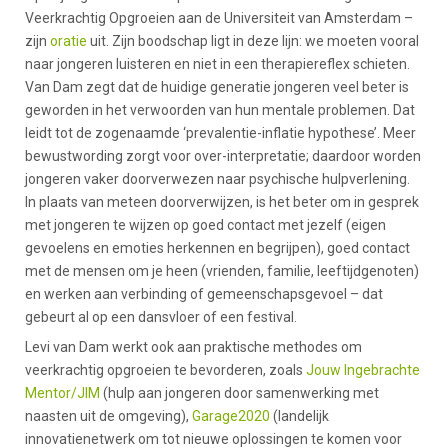
Veerkrachtig Opgroeien aan de Universiteit van Amsterdam –
zijn
oratie
uit. Zijn boodschap ligt in deze lijn: we moeten vooral
naar jongeren luisteren en niet in een therapiereflex schieten.
Van Dam zegt dat de huidige generatie jongeren veel beter is
geworden in het verwoorden van hun mentale problemen. Dat
leidt tot de zogenaamde ‘prevalentie-inflatie hypothese’. Meer
bewustwording zorgt voor over-interpretatie; daardoor worden
jongeren vaker doorverwezen naar psychische hulpverlening.
In plaats van meteen doorverwijzen, is het beter om in gesprek
met jongeren te wijzen op goed contact met jezelf (eigen
gevoelens en emoties herkennen en begrijpen), goed contact
met de mensen om je heen (vrienden, familie, leeftijdgenoten)
en werken aan verbinding of gemeenschapsgevoel – dat
gebeurt al op een dansvloer of een festival.
Levi van Dam werkt ook aan praktische methodes om
veerkrachtig opgroeien te bevorderen, zoals
Jouw Ingebrachte
Mentor/JIM
(hulp aan jongeren door samenwerking met
naasten uit de omgeving),
Garage2020
(landelijk
innovatienetwerk om tot nieuwe oplossingen te komen voor