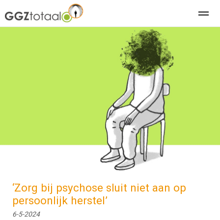
over GGZTotaal
abonneren
agenda
adverteren
E-mag
Home
Nieuws
Zoeken
Pagina's
E-
‘Zorg bij psychose sluit niet aan op
persoonlijk herstel’
6-5-2024