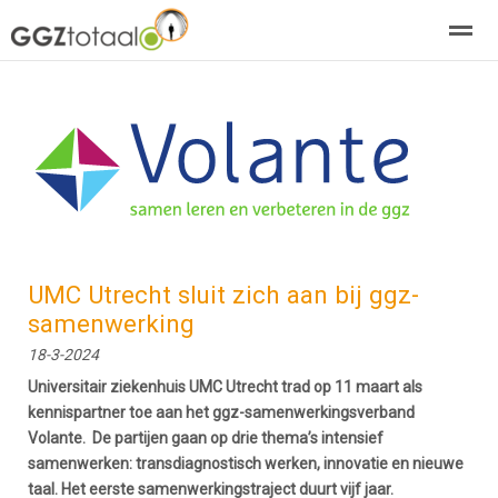
over GGZTotaal
abonneren
agenda
adverteren
E-mag
Home
Nieuws
Zoeken
Pagina's
E-
UMC Utrecht sluit zich aan bij ggz-
samenwerking
18-3-2024
Universitair ziekenhuis UMC Utrecht trad op 11 maart als
kennispartner toe aan het ggz-samenwerkingsverband
Volante. De partijen gaan op drie thema’s intensief
samenwerken: transdiagnostisch werken, innovatie en nieuwe
taal. Het eerste samenwerkingstraject duurt vijf jaar.