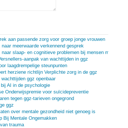
rek aan passende zorg voor groep jonge vrouwen
 naar meerwaarde verkennend gesprek
naar slaap- en cognitieve problemen bij mensen met een d
Versnellers-aanpak van wachttijden in ggz
oor laagdrempelige steunpunten
ert herziene richtlijn Verplichte zorg in de ggz
 wachttijden ggz openbaar
bij AI in de psychologie
e Onderwijspremie voor suïcidepreventie
ren tegen ggz-tarieven ongegrond
ge ggz
ten over mentale gezondheid niet genoeg is
lp Bij Mentale Ongemakken
 van trauma