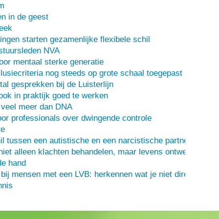
m
n in de geest
heek
ingen starten gezamenlijke flexibele schil
stuursleden NVA
oor mentaal sterke generatie
usiecriteria nog steeds op grote schaal toegepast
al gesprekken bij de Luisterlijn
 ook in praktijk goed te werken
s veel meer dan DNA
or professionals over dwingende controle
te
il tussen een autistische en een narcistische partner
iet alleen klachten behandelen, maar levens ontwerpen
de hand
 bij mensen met een LVB: herkennen wat je niet direct ziet
nis