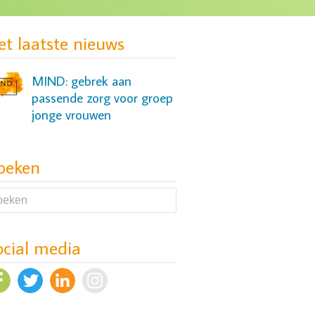
et laatste nieuws
MIND: gebrek aan
passende zorg voor groep
jonge vrouwen
oeken
Onderzoek naar
meerwaarde verkennend
gesprek
ocial media
Onderzoek naar slaap- en
cognitieve problemen bij
mensen met een
depressie