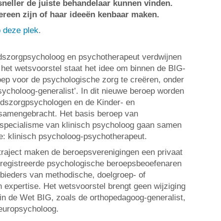
 sneller de juiste behandelaar kunnen vinden.
dereen zijn of haar ideeën kenbaar maken.
p deze plek
.
szorgpsycholoog en psychotherapeut verdwijnen
 het wetsvoorstel staat het idee om binnen de BIG-
ep voor de psychologische zorg te creëren, onder
choloog-generalist’. In dit nieuwe beroep worden
dszorgpsychologen en de Kinder- en
samengebracht. Het basis beroep van
 specialisme van klinisch psycholoog gaan samen
e: klinisch psycholoog-psychotherapeut.
traject maken de beroepsverenigingen een privaat
eregistreerde psychologische beroepsbeoefenaren
bieders van methodische, doelgroep- of
 expertise. Het wetsvoorstel brengt geen wijziging
in de Wet BIG, zoals de orthopedagoog-generalist,
neuropsycholoog.