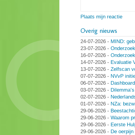
Plaats mijn reactie
Overig nieuws
24-07-2026
-
MIND: geb
23-07-2026
-
Onderzoek
16-07-2026
-
Onderzoek 
14-07-2026
-
Evaluatie 
13-07-2026
-
Zelfscan v
07-07-2026
-
NVvP initie
06-07-2026
-
Dashboard
03-07-2026
-
Dilemma’s 
02-07-2026
-
Nederlands
01-07-2026
-
NZa: bezwa
29-06-2026
-
Beestachti
29-06-2026
-
Waarom pra
29-06-2026
-
Eerste Hu
29-06-2026
-
De oerpijn