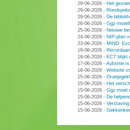
29-06-2026
-
Het gezoe
29-06-2026
-
Rondspoke
29-06-2026
-
De bibliot
26-06-2026
-
Ggz-instell
25-06-2026
-
Nieuwe be
24-06-2026
-
NIP-plan v
23-06-2026
-
MIND: Excl
19-06-2026
-
Recordaant
18-06-2026
-
ECT blijkt
17-06-2026
-
Autisme i
16-06-2026
-
Website vo
15-06-2026
-
Oranjegek
15-06-2026
-
Het versch
15-06-2026
-
Ggz moet n
15-06-2026
-
De helpen
15-06-2026
-
Verslaving
15-06-2026
-
Gekkenken