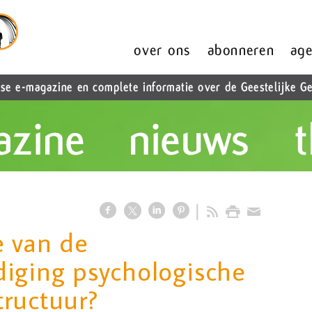
e van de
iging psychologische
ructuur?