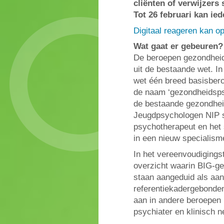
cliënten of verwijzers
Tot 26 februari kan ie
Digitaal reageren kan o
Wat gaat er gebeuren?
De beroepen gezondheid
uit de bestaande wet. In
wet één breed basisbero
de naam ‘gezondheidspsy
de bestaande gezondhei
Jeugdpsychologen NIP 
psychotherapeut en het
in een nieuw specialism
In het vereenvoudigings
overzicht waarin BIG-g
staan aangeduid als aan
referentiekadergebonden
aan in andere beroepen 
psychiater en klinisch 