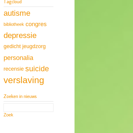
Tagcloud
autisme
congres
bibliotheek
depressie
gedicht
jeugdzorg
personalia
suicide
recensie
verslaving
Zoeken in nieuws
Zoek