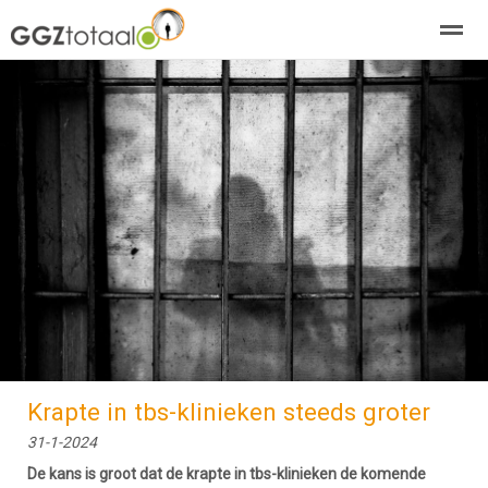
over GGZTotaal
abonneren
agenda
adverteren
E-mag
Home
Nieuws
Zoeken
Pagina's
E-
Krapte in tbs-klinieken steeds groter
31-1-2024
De kans is groot dat de krapte in tbs-klinieken de komende