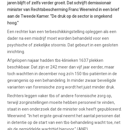
jaren blijft of zelfs verder groeit. Dat schrijft demissionair
minister van Rechtsbescherming Franc Weerwind in een brief
aan de Tweede Kamer. "De druk op de sector is ongekend
hoog."
Een rechter kan een terbeschikkingstelling opleggen als een
dader na een misdrijf moet worden behandeld voor een
psychische of ziekelijke stoornis. Dat gebeurt in een gesloten
inrichting.
Afgelopen najaar hadden tbs-klinieken 1637 plekken
beschikbaar. Dat zijn er 242 meer dan vijf jaar eerder, maar
toch wachtten in december nog zo'n 150 tbs-patiënten in de
gevangenis op een behandeling. In minder zwaar beveiligde
varianten van forensische zorg wordt het juist minder druk.
Rechters leggen vaker tbs of andere forensische zorg op,
terwijl zorginstellingen moeite hebben personeel te vinden,
staat in een onderzoek dat de minister ook heeft gepubliceerd.
Weerwind: "In het ergste geval neemt het aantal personen dat
in detentie op de start van een tbs-behandeling wacht toe, net
als de gemiddelde wachttijd hiervoor." (ANP)