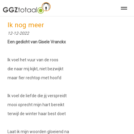
Ik nog meer
over GGZTotaal
abonneren
agenda
adverteren
E-mag
12-12-2022
Een gedicht van Gisele Vranckx
Home
Nieuws
Zoeken
Pagina's
E-
Ik voel het vuur van de roos
die naar mij kijkt, niet bezwijkt
maar fier rechtop met hoofd
Ik voel de liefde die jij verspreidt
mooi oprecht mijn hart bereikt
terwijl de winter haar best doet
Laat ik mijn woorden gloeiend na