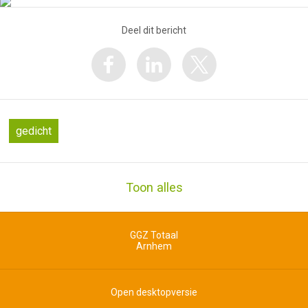
Deel dit bericht
gedicht
Toon alles
GGZ Totaal
Arnhem
Open desktopversie