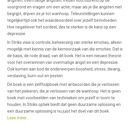
angsten, overmatige angsten, treden voortdurend op de
voorgrond en vragen om een actie, maar als je die angsten niet
begrijpt, drijven ze je tot wanhoop. Teleurstellingen kunnen
tegelijkertijd ook het waardeoordeel over jezelf beïnvloeden.
Hoe negatiever het oordeel, des te sterker is de kans op een
depressie.
In Striks visie is controle, beheersing van sterke emoties, alleen
mogelijk met kennis van de kernoorzaak van die emoties. Dat is
de basis, de rode draad, van dit boek. Het is een nieuwe theorie
voor het overwinnen van overmatige angst en een depressie.
Ook komen aan bod de onderwerpen boosheid, stress, dwang,
verslaving, burn-out en pesten.
Dit boek is een zelfhulpboek met antwoorden die je verlossen
van het piekeren, die je verlossen van de wanhoop. Het is geen
boek met voorbeelden van technieken om jezelf in toom te
houden. In Striks optiek biedt dat geen duurzame oplossing en
een duurzame oplossing is nu juist het doel van dit boek.
Lees meer...