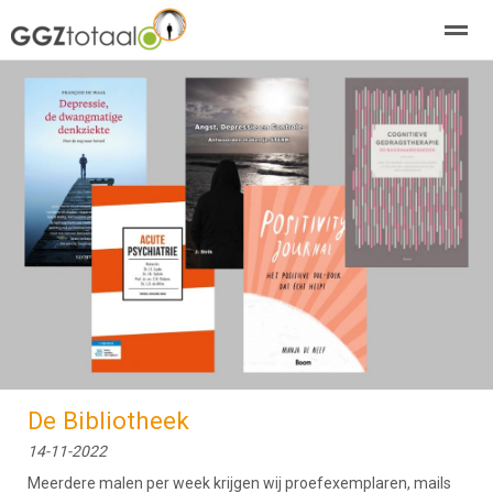
over GGZTotaal
abonneren
agenda
adverteren
E-mag
Home
Nieuws
Zoeken
Pagina's
E-
De Bibliotheek
14-11-2022
Meerdere malen per week krijgen wij proefexemplaren, mails