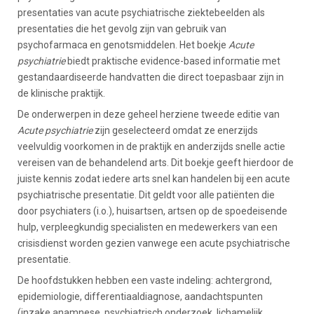
presentaties van acute psychiatrische ziektebeelden als
presentaties die het gevolg zijn van gebruik van
psychofarmaca en genotsmiddelen. Het boekje
Acute
psychiatrie
biedt praktische evidence-based informatie met
gestandaardiseerde handvatten die direct toepasbaar zijn in
de klinische praktijk.
De onderwerpen in deze geheel herziene tweede editie van
Acute psychiatrie
zijn geselecteerd omdat ze enerzijds
veelvuldig voorkomen in de praktijk en anderzijds snelle actie
vereisen van de behandelend arts. Dit boekje geeft hierdoor de
juiste kennis zodat iedere arts snel kan handelen bij een acute
psychiatrische presentatie. Dit geldt voor alle patiënten die
door psychiaters (i.o.), huisartsen, artsen op de spoedeisende
hulp, verpleegkundig specialisten en medewerkers van een
crisisdienst worden gezien vanwege een acute psychiatrische
presentatie.
De hoofdstukken hebben een vaste indeling: achtergrond,
epidemiologie, differentiaaldiagnose, aandachtspunten
(inzake anamnese, psychiatrisch onderzoek, lichamelijk