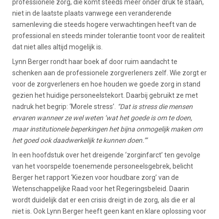
professionele zorg, die komt steeds meer onder druk te staan,
niet in de laatste plaats vanwege een veranderende
samenleving die steeds hogere verwachtingen heeft van de
professional en steeds minder tolerantie toont voor de realiteit
dat niet alles altijd mogelijk is.
Lynn Berger rondt haar boek af door ruim aandacht te
schenken aan de professionele zorgverleners zelf. Wie zorgt er
voor de zorgverleners en hoe houden we goede zorg in stand
gezien het huidige personeelstekort. Daarbij gebruikt ze met
nadruk het begrip: ‘Morele stress’.
“Dat is stress die mensen
ervaren wanneer ze wel weten ‘wat het goede is om te doen,
maar institutionele beperkingen het bijna onmogelijk maken om
het goed ook daadwerkelijk te kunnen doen.’”
In een hoofdstuk over het dreigende ‘zorginfarct’ ten gevolge
van het voorspelde toenemende personeelsgebrek, belicht
Berger het rapport ‘Kiezen voor houdbare zorg’ van de
Wetenschappelijke Raad voor het Regeringsbeleid. Daarin
wordt duidelijk dat er een crisis dreigt in de zorg, als die er al
niet is. Ook Lynn Berger heeft geen kant en klare oplossing voor