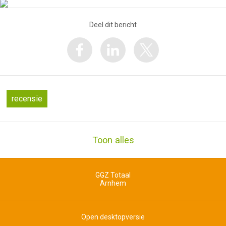
Deel dit bericht
recensie
Toon alles
GGZ Totaal
Arnhem
Open desktopversie