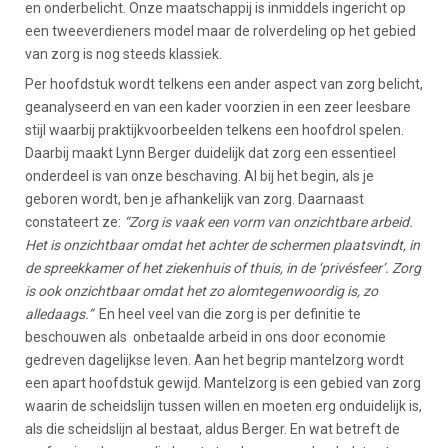
en onderbelicht. Onze maatschappij is inmiddels ingericht op
een tweeverdieners model maar de rolverdeling op het gebied
van zorg is nog steeds klassiek.
Per hoofdstuk wordt telkens een ander aspect van zorg belicht,
geanalyseerd en van een kader voorzien in een zeer leesbare
stijl waarbij praktijkvoorbeelden telkens een hoofdrol spelen.
Daarbij maakt Lynn Berger duidelijk dat zorg een essentieel
onderdeel is van onze beschaving. Al bij het begin, als je
geboren wordt, ben je afhankelijk van zorg. Daarnaast
constateert ze:
“Zorg is vaak een vorm van onzichtbare arbeid.
Het is onzichtbaar omdat het achter de schermen plaatsvindt, in
de spreekkamer of het ziekenhuis of thuis, in de ‘privésfeer’. Zorg
is ook onzichtbaar omdat het zo alomtegenwoordig is, zo
alledaags.”
En heel veel van die zorg is per definitie te
beschouwen als onbetaalde arbeid in ons door economie
gedreven dagelijkse leven. Aan het begrip mantelzorg wordt
een apart hoofdstuk gewijd. Mantelzorg is een gebied van zorg
waarin de scheidslijn tussen willen en moeten erg onduidelijk is,
als die scheidslijn al bestaat, aldus Berger. En wat betreft de