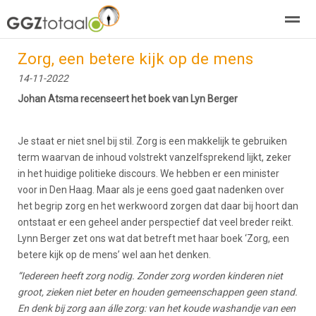
Zorg, een betere kijk op de mens
over GGZTotaal
abonneren
agenda
adverteren
E-mag
14-11-2022
Johan Atsma recenseert het boek van Lyn Berger
Home
Nieuws
Zoeken
Pagina's
E-
Je staat er niet snel bij stil. Zorg is een makkelijk te gebruiken
term waarvan de inhoud volstrekt vanzelfsprekend lijkt, zeker
in het huidige politieke discours. We hebben er een minister
voor in Den Haag. Maar als je eens goed gaat nadenken over
het begrip zorg en het werkwoord zorgen dat daar bij hoort dan
ontstaat er een geheel ander perspectief dat veel breder reikt.
Lynn Berger zet ons wat dat betreft met haar boek ‘Zorg, een
betere kijk op de mens’ wel aan het denken.
“Iedereen heeft zorg nodig. Zonder zorg worden kinderen niet
groot, zieken niet beter en houden gemeenschappen geen stand.
En denk bij zorg aan álle zorg: van het koude washandje van een