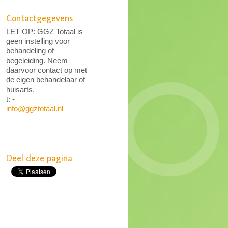
Contactgegevens
LET OP: GGZ Totaal is
geen instelling voor
behandeling of
begeleiding. Neem
daarvoor contact op met
de eigen behandelaar of
huisarts.
t: -
info@ggztotaal.nl
Deel deze pagina