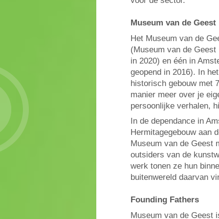
voor de sector.
Museum van de Geest
Het Museum van de Gees
(Museum van de Geest |
in 2020) en één in Ams
geopend in 2016). In he
historisch gebouw met 7
manier meer over je eig
persoonlijke verhalen, 
In de dependance in Ams
Hermitagegebouw aan de
Museum van de Geest me
outsiders van de kunstw
werk tonen ze hun binne
buitenwereld daarvan vi
Founding Fathers
Museum van de Geest is 