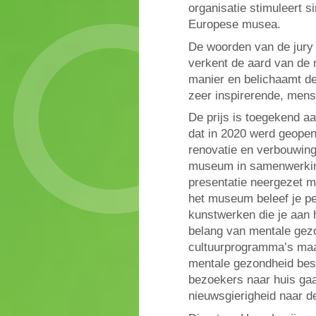
organisatie stimuleert s
Europese musea.
De woorden van de jury 
verkent de aard van de 
manier en belichaamt de
zeer inspirerende, mensg
De prijs is toegekend 
dat in 2020 werd geopen
renovatie en verbouwing
museum in samenwerki
presentatie neergezet me
het museum beleef je pe
kunstwerken die je aan 
belang van mentale gezo
cultuurprogramma’s maa
mentale gezondheid bes
bezoekers naar huis ga
nieuwsgierigheid naar d