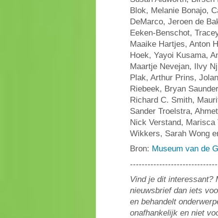
Blok, Melanie Bonajo, C
DeMarco, Jeroen de Bakk
Eeken-Benschot, Tracey
Maaike Hartjes, Anton H
Hoek, Yayoi Kusama, An
Maartje Nevejan, Ilvy N
Plak, Arthur Prins, Jol
Riebeek, Bryan Saunder
Richard C. Smith, Mauri
Sander Troelstra, Ahme
Nick Verstand, Marisca
Wikkers, Sarah Wong e
Bron:
Museum van de G
------------------------------
Vind je dit interessant
nieuwsbrief dan iets vo
en behandelt onderwerpe
onafhankelijk en niet v