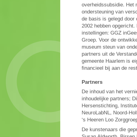
overheidssubsidie. Het
ondersteuning van vers
de basis is gelegd door
2002 hebben opgericht. 
instellingen: GGZ inGe
Groep. Voor de ontwikke
museum steun van onde
partners uit de Verstan
gemeente Haarlem is ei
financieel bij aan de res
Partners
De inhoud van het vern
inhoudelijke partners; D
Hersenstichting, Institu
NeuroLabNL, Noord-Holl
‘s Heeren Loo Zorggroep
De kunstenaars die gepr
Susan Aldworth, Birsen 