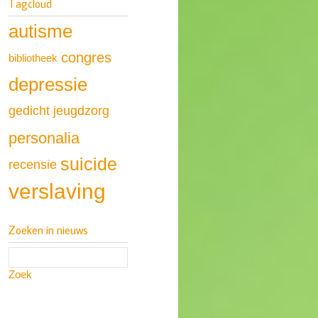
Tagcloud
autisme
congres
bibliotheek
depressie
gedicht
jeugdzorg
personalia
suicide
recensie
verslaving
Zoeken in nieuws
Zoek