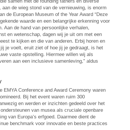
 die samen met de founding fathers en diverse
 aan de wieg stond van de vernieuwing, is enorm
 van de European Museum of the Year Award “Deze
ngekende waarde en een belangrijke erkenning voor
 Aan de hand van persoonlijke verhalen,
unst en wetenschap, dagen wij je uit om met een
geest te kijken en die van anderen. Erbij horen en
je voelt, eruit ziet of hoe jij je gedraagt, is het
we vaste opstelling. Hiermee willen wij als
eren aan een inclusieve samenleving,” aldus
y
n de EMYA Conference and Award Ceremony waren
mineerd. Bij het event waren ruim 300
nwezig en werden er inzichten gedeeld over het
n ondersteunen van musea als cruciale openbare
ing van Europa’s erfgoed. Daarmee dient de
tinue benchmark voor innovatie en beste practices