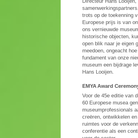
Directeur Hans Looijen,
samenwerkingspartners,
trots op de toekenning
Europese prijs is van o
ons vernieuwde museum.
historische objecten, k
open blik naar je eigen 
meedoen, ongeacht hoe jij 
fundament van onze nieu
museum een bijdrage lev
Hans Looijen.
EMYA Award Ceremon
Voor de 45e editie va
60 Europese musea geno
museumprofessionals aa
creëren, ontwikkelen e
ruimtes voor de verkenn
conferentie als een con