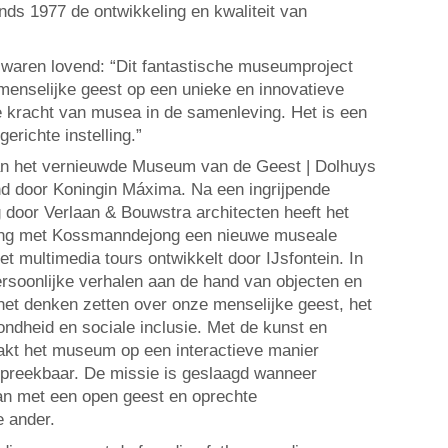
inds 1977 de ontwikkeling en kwaliteit van
waren lovend: “Dit fantastische museumproject
menselijke geest op een unieke en innovatieve
 kracht van musea in de samenleving. Het is een
erichte instelling.”
aan het vernieuwde Museum van de Geest | Dolhuys
d door Koningin Máxima. Na een ingrijpende
 door Verlaan & Bouwstra architecten heeft het
ng met Kossmanndejong een nieuwe museale
t multimedia tours ontwikkelt door IJsfontein. In
rsoonlijke verhalen aan de hand van objecten en
het denken zetten over onze menselijke geest, het
ndheid en sociale inclusie. Met de kunst en
kt het museum op een interactieve manier
preekbaar. De missie is geslaagd wanneer
an met een open geest en oprechte
e ander.