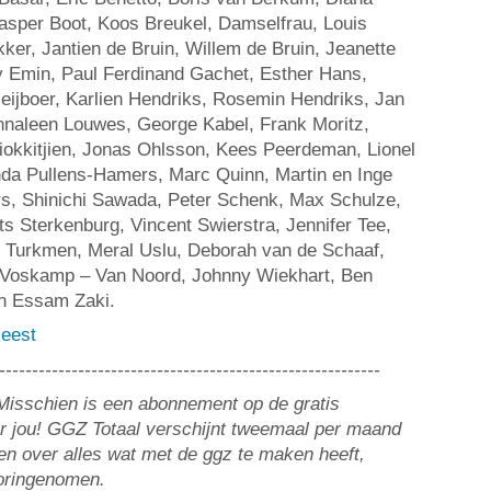
asper Boot, Koos Breukel, Damselfrau, Louis
er, Jantien de Bruin, Willem de Bruin, Jeanette
 Emin, Paul Ferdinand Gachet, Esther Hans,
eijboer, Karlien Hendriks, Rosemin Hendriks, Jan
naleen Louwes, George Kabel, Frank Moritz,
jiokkitjien, Jonas Ohlsson, Kees Peerdeman, Lionel
anda Pullens-Hamers, Marc Quinn, Martin en Inge
s, Shinichi Sawada, Peter Schenk, Max Schulze,
ts Sterkenburg, Vincent Swierstra, Jennifer Tee,
t Turkmen, Meral Uslu, Deborah van de Schaaf,
 Voskamp – Van Noord, Johnny Wiekhart, Ben
n Essam Zaki.
eest
----------------------------------------------------------
? Misschien is een abonnement op de gratis
or jou! GGZ Totaal verschijnt tweemaal per maand
n over alles wat met de ggz te maken heeft,
ooringenomen.