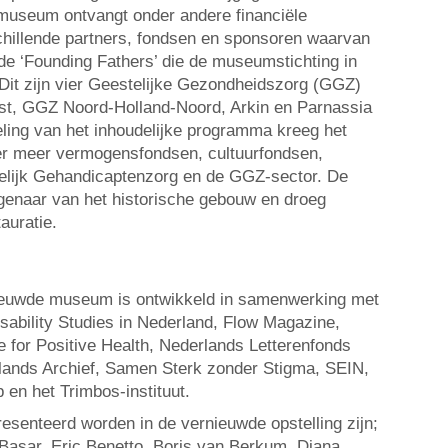
 museum ontvangt onder andere financiële
chillende partners, fondsen en sponsoren waarvan
 de ‘Founding Fathers’ die de museumstichting in
Dit zijn vier Geestelijke Gezondheidszorg (GGZ)
est, GGZ Noord-Holland-Noord, Arkin en Parnassia
ling van het inhoudelijke programma kreeg het
r meer vermogensfondsen, cultuurfondsen,
delijk Gehandicaptenzorg en de GGZ-sector. De
genaar van het historische gebouw en droeg
tauratie.
ieuwde museum is ontwikkeld in samenwerking met
isability Studies in Nederland, Flow Magazine,
te for Positive Health, Nederlands Letterenfonds
ands Archief, Samen Sterk zonder Stigma, SEIN,
 en het Trimbos-instituut.
esenteerd worden in de vernieuwde opstelling zijn;
Basar, Eric Benetto, Boris van Berkum, Diana